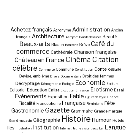
Administration
Achetez français
Acronyme
Ancien
Architecture
Beauté
français
Aéroport
Bande dessinée
Café du
Beaux-arts
Blason
Brève
Bon sens
commerce
Chanson française
Cathédrale
Cinéma
Citation
Château en France
célèbre
Conte
Commune
Commerce
Constitution
Célébrité
Devise, emblème
Droit des femmes
Divers
Documentaire
Economie
Décryptage
Démographie
Ecologie
Ecriture
Erotisme
Education
Editorial
Eglise
Essai
Elocution
Emission
Fable
Evènements
Exposition
Figure de style
Finance
Française
Fête
Fiscalité
Francophonie
Féminisme
Gazette
Gastronomie
Grammaire
Grande marque
Histoire
Géographie
Humour
Hôtels
Grand magasin
Langue
Institution
Iles
Illustration
Internet
Jeune vision
Jeux
Lai