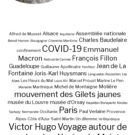
Alsace
Assemblée nationale
Alfred de Musset
Aquitaine
Charles Baudelaire
Benoît Hamon
Bourgogne
Charente-Maritime.
COVID-19
Emmanuel
confinement
Macron
François Fillon
Festival de Cannes
Jean de La
Guadeloupe
Guillaume Apollinaire
Honfleur
Fontaine
Joris-Karl Huysmans
Languedoc-Roussillon
Les
Les Fleurs du Mal
Marcel Proust
Marine Le Pen
Alpes
Louis XIV
Molière
Michel de Montaigne
Martinique
Marseille
mouvement des Gilets jaunes
musée du Louvre
musée d’Orsay
Napoléon Bonaparte
Nicolas
Paris
Paul Verlaine
Occitanie
Provence-
Sarkozy
Normandie
Alpes-Côte d'Azur
Saint-Martin
Un dilemme
Ve République
Victor Hugo
Voyage autour de