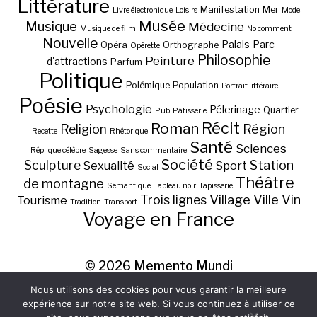
Littérature
Manifestation
Mer
Livre électronique
Loisirs
Mode
Musée
Musique
Médecine
Musique de film
No comment
Nouvelle
Palais
Parc
Opéra
Orthographe
Opérette
Philosophie
Peinture
d'attractions
Parfum
Politique
Polémique
Population
Portrait littéraire
Poésie
Psychologie
Pélerinage
Quartier
Pub
Pâtisserie
Récit
Roman
Région
Religion
Recette
Rhétorique
Santé
Sciences
Réplique célèbre
Sagesse
Sans commentaire
Société
Station
Sculpture
Sexualité
Sport
Social
Théâtre
de montagne
Sémantique
Tableau noir
Tapisserie
Village
Ville
Vin
Trois lignes
Tourisme
Tradition
Transport
Voyage en France
© 2026
Memento Mundi
Nous utilisons des cookies pour vous garantir la meilleure
expérience sur notre site web. Si vous continuez à utiliser ce