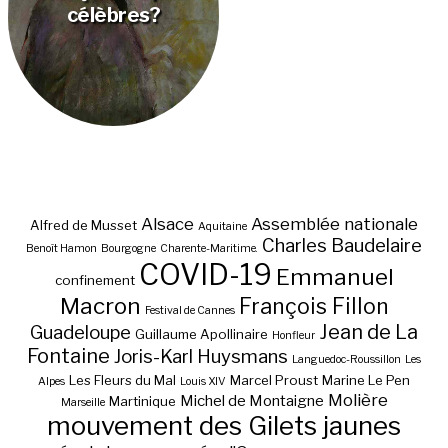
célèbres?
Alsace
Assemblée nationale
Alfred de Musset
Aquitaine
Charles Baudelaire
Benoît Hamon
Bourgogne
Charente-Maritime.
COVID-19
Emmanuel
confinement
Macron
François Fillon
Festival de Cannes
Jean de La
Guadeloupe
Guillaume Apollinaire
Honfleur
Fontaine
Joris-Karl Huysmans
Languedoc-Roussillon
Les
Les Fleurs du Mal
Marcel Proust
Marine Le Pen
Alpes
Louis XIV
Molière
Michel de Montaigne
Martinique
Marseille
mouvement des Gilets jaunes