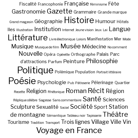
Française
Fête
Fiscalité
Francophonie
Féminisme
Gazette
Gastronomie
Grammaire
Grande marque
Histoire
Géographie
Humour
Hôtels
Grand magasin
Langue
Institution
Iles
Illustration
Internet
Jeune vision
Jeux
Lai
Littérature
Manifestation
Mer
Livre électronique
Loisirs
Mode
Musée
Musique
Médecine
Musique de film
No comment
Nouvelle
Palais
Parc
Opéra
Orthographe
Opérette
Philosophie
Peinture
d'attractions
Parfum
Politique
Polémique
Population
Portrait littéraire
Poésie
Psychologie
Pélerinage
Quartier
Pub
Pâtisserie
Récit
Roman
Région
Religion
Recette
Rhétorique
Santé
Sciences
Réplique célèbre
Sagesse
Sans commentaire
Société
Station
Sculpture
Sexualité
Sport
Social
Théâtre
de montagne
Sémantique
Tableau noir
Tapisserie
Village
Ville
Vin
Trois lignes
Tourisme
Tradition
Transport
Voyage en France