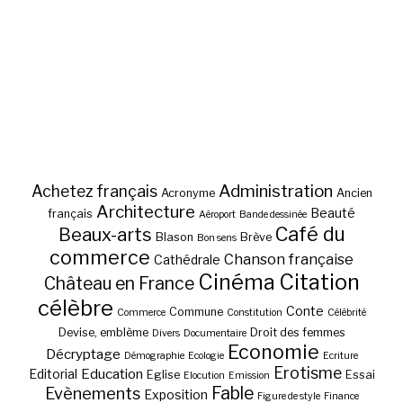
Administration
Achetez français
Acronyme
Ancien
Architecture
Beauté
français
Aéroport
Bande dessinée
Café du
Beaux-arts
Blason
Brève
Bon sens
commerce
Chanson française
Cathédrale
Cinéma
Citation
Château en France
célèbre
Conte
Commune
Commerce
Constitution
Célébrité
Devise, emblème
Droit des femmes
Divers
Documentaire
Economie
Décryptage
Démographie
Ecologie
Ecriture
Erotisme
Education
Editorial
Eglise
Essai
Elocution
Emission
Fable
Evènements
Exposition
Figure de style
Finance