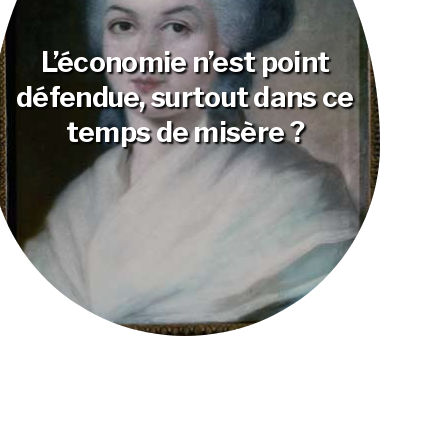
L’économie n’est point
défendue, surtout dans ce
temps de misère ?