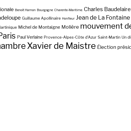
Charles Baudelaire
ionale
Benoît Hamon
Bourgogne
Charente-Maritime.
Jean de La Fontaine
adeloupe
Guillaume Apollinaire
Honfleur
mouvement des
Molière
Michel de Montaigne
artinique
Paris
Paul Verlaine
Provence-Alpes-Côte d'Azur
Saint-Martin
Un d
hambre
Xavier de Maistre
Élection prési