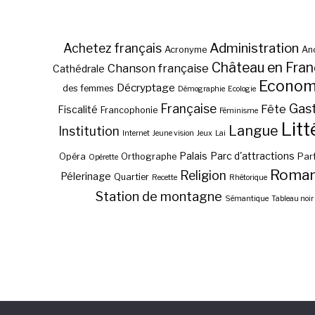
Administration
Achetez français
Acronyme
Anc
Château en Fra
Chanson française
Cathédrale
Econom
Décryptage
des femmes
Démographie
Ecologie
Gas
Française
Fête
Fiscalité
Francophonie
Féminisme
Litt
Langue
Institution
Internet
Jeune vision
Jeux
Lai
Palais
Parc d'attractions
Opéra
Orthographe
Par
Opérette
Roma
Religion
Pélerinage
Quartier
Recette
Rhétorique
Station de montagne
Sémantique
Tableau noir