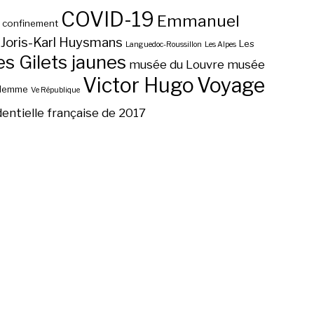
COVID-19
Emmanuel
confinement
Joris-Karl Huysmans
Les
Languedoc-Roussillon
Les Alpes
 Gilets jaunes
musée du Louvre
musée
Victor Hugo
Voyage
ilemme
Ve République
dentielle française de 2017