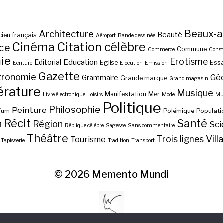
Beaux-a
Architecture
Beauté
ien français
Aéroport
Bande dessinée
Cinéma
Citation célèbre
nce
Commune
Commerce
Const
ie
Erotisme
Education
Editorial
Eglise
Essa
Ecriture
Elocution
Emission
Gazette
tronomie
Gé
Grammaire
Grande marque
Grand magasin
érature
Musique
Manifestation
Mer
Livre électronique
Loisirs
Mode
Mus
Politique
Philosophie
Peinture
fum
Polémique
Populati
Récit
Santé
n
Région
Sci
Réplique célèbre
Sagesse
Sans commentaire
Théâtre
Vill
Trois lignes
Tourisme
Tapisserie
Tradition
Transport
© 2026
Memento Mundi