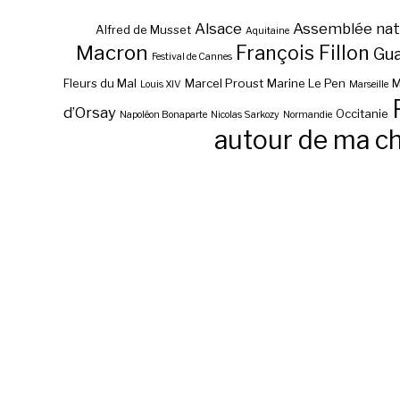
Alsace
Assemblée nat
Alfred de Musset
Aquitaine
Macron
François Fillon
Gu
Festival de Cannes
Fleurs du Mal
Marcel Proust
Marine Le Pen
M
Louis XIV
Marseille
d’Orsay
Occitanie
Napoléon Bonaparte
Nicolas Sarkozy
Normandie
autour de ma c