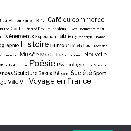
Café du commerce
rts
Blason
Brève
Bon sens
Conte
Devise, emblème
Droit
itution
Célébrité
Divers
Documentaire
Fable
Evènements
Exposition
i
Figure de style
Finance
Histoire
ographie
Humour
Iles
Hôtels
Illustration
Musée
Nouvelle
Médecine
ique de film
No comment
Poésie
Psychologie
on
Portrait littéraire
Pub
Pâtisserie
Société
Sculpture
ences
Sexualité
Sport
Social
Voyage en France
age
Ville
Vin