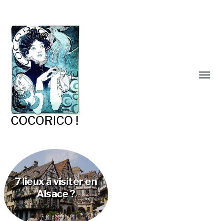
COCORICO !
7 lieux à visiter en
Alsace ?