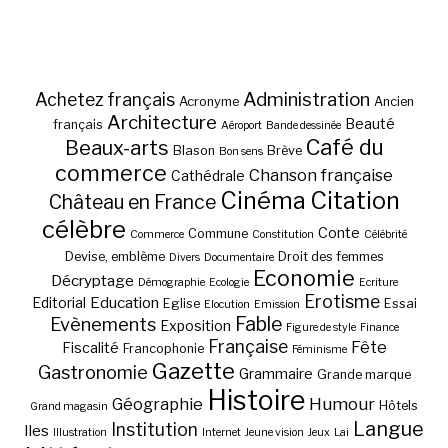
Administration
Achetez français
Acronyme
Ancien
Architecture
Beauté
français
Aéroport
Bande dessinée
Café du
Beaux-arts
Blason
Brève
Bon sens
commerce
Chanson française
Cathédrale
Cinéma
Citation
Château en France
célèbre
Conte
Commune
Commerce
Constitution
Célébrité
Devise, emblème
Droit des femmes
Divers
Documentaire
Economie
Décryptage
Démographie
Ecologie
Ecriture
Erotisme
Education
Editorial
Eglise
Essai
Elocution
Emission
Fable
Evènements
Exposition
Figure de style
Finance
Française
Fête
Fiscalité
Francophonie
Féminisme
Gazette
Gastronomie
Grammaire
Grande marque
Histoire
Géographie
Humour
Hôtels
Grand magasin
Langue
Institution
Iles
Illustration
Internet
Jeune vision
Jeux
Lai