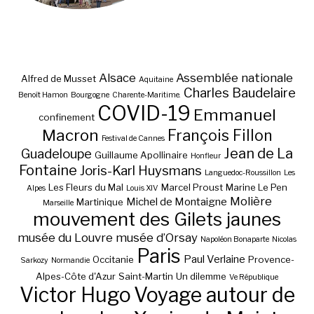
Alsace
Assemblée nationale
Alfred de Musset
Aquitaine
Charles Baudelaire
Benoît Hamon
Bourgogne
Charente-Maritime.
COVID-19
Emmanuel
confinement
Macron
François Fillon
Festival de Cannes
Jean de La
Guadeloupe
Guillaume Apollinaire
Honfleur
Fontaine
Joris-Karl Huysmans
Languedoc-Roussillon
Les
Les Fleurs du Mal
Marcel Proust
Marine Le Pen
Alpes
Louis XIV
Molière
Michel de Montaigne
Martinique
Marseille
mouvement des Gilets jaunes
musée du Louvre
musée d’Orsay
Napoléon Bonaparte
Nicolas
Paris
Paul Verlaine
Occitanie
Provence-
Sarkozy
Normandie
Alpes-Côte d'Azur
Saint-Martin
Un dilemme
Ve République
Victor Hugo
Voyage autour de