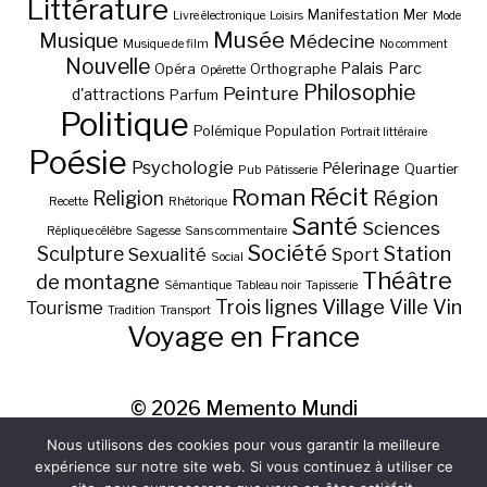
Littérature
Manifestation
Mer
Livre électronique
Loisirs
Mode
Musée
Musique
Médecine
Musique de film
No comment
Nouvelle
Palais
Parc
Opéra
Orthographe
Opérette
Philosophie
Peinture
d'attractions
Parfum
Politique
Polémique
Population
Portrait littéraire
Poésie
Psychologie
Pélerinage
Quartier
Pub
Pâtisserie
Récit
Roman
Région
Religion
Recette
Rhétorique
Santé
Sciences
Réplique célèbre
Sagesse
Sans commentaire
Société
Station
Sculpture
Sexualité
Sport
Social
Théâtre
de montagne
Sémantique
Tableau noir
Tapisserie
Village
Ville
Vin
Trois lignes
Tourisme
Tradition
Transport
Voyage en France
© 2026
Memento Mundi
Nous utilisons des cookies pour vous garantir la meilleure
expérience sur notre site web. Si vous continuez à utiliser ce