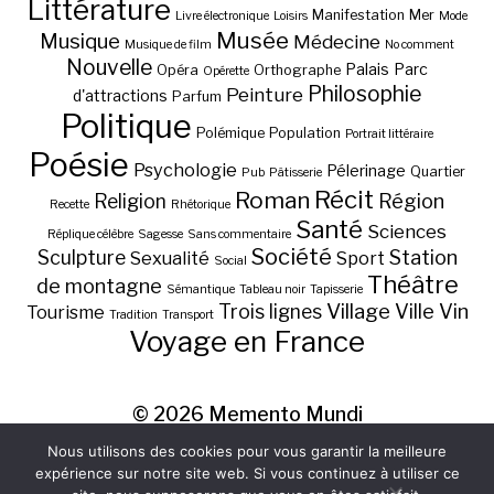
Littérature
Manifestation
Mer
Livre électronique
Loisirs
Mode
Musée
Musique
Médecine
Musique de film
No comment
Nouvelle
Palais
Parc
Opéra
Orthographe
Opérette
Philosophie
Peinture
d'attractions
Parfum
Politique
Polémique
Population
Portrait littéraire
Poésie
Psychologie
Pélerinage
Quartier
Pub
Pâtisserie
Récit
Roman
Région
Religion
Recette
Rhétorique
Santé
Sciences
Réplique célèbre
Sagesse
Sans commentaire
Société
Station
Sculpture
Sexualité
Sport
Social
Théâtre
de montagne
Sémantique
Tableau noir
Tapisserie
Village
Ville
Vin
Trois lignes
Tourisme
Tradition
Transport
Voyage en France
© 2026
Memento Mundi
Nous utilisons des cookies pour vous garantir la meilleure
expérience sur notre site web. Si vous continuez à utiliser ce