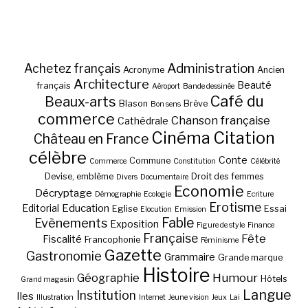
Administration
Achetez français
Acronyme
Ancien
Architecture
Beauté
français
Aéroport
Bande dessinée
Café du
Beaux-arts
Blason
Brève
Bon sens
commerce
Chanson française
Cathédrale
Cinéma
Citation
Château en France
célèbre
Conte
Commune
Commerce
Constitution
Célébrité
Devise, emblème
Droit des femmes
Divers
Documentaire
Economie
Décryptage
Démographie
Ecologie
Ecriture
Erotisme
Education
Editorial
Eglise
Essai
Elocution
Emission
Fable
Evènements
Exposition
Figure de style
Finance
Française
Fête
Fiscalité
Francophonie
Féminisme
Gazette
Gastronomie
Grammaire
Grande marque
Histoire
Géographie
Humour
Hôtels
Grand magasin
Langue
Institution
Iles
Illustration
Internet
Jeune vision
Jeux
Lai