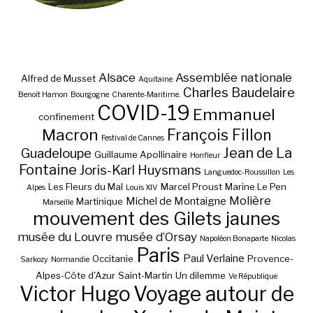
Alsace
Assemblée nationale
Alfred de Musset
Aquitaine
Charles Baudelaire
Benoît Hamon
Bourgogne
Charente-Maritime.
COVID-19
Emmanuel
confinement
Macron
François Fillon
Festival de Cannes
Jean de La
Guadeloupe
Guillaume Apollinaire
Honfleur
Fontaine
Joris-Karl Huysmans
Languedoc-Roussillon
Les
Les Fleurs du Mal
Marcel Proust
Marine Le Pen
Alpes
Louis XIV
Molière
Michel de Montaigne
Martinique
Marseille
mouvement des Gilets jaunes
musée du Louvre
musée d’Orsay
Napoléon Bonaparte
Nicolas
Paris
Paul Verlaine
Occitanie
Provence-
Sarkozy
Normandie
Alpes-Côte d'Azur
Saint-Martin
Un dilemme
Ve République
Victor Hugo
Voyage autour de