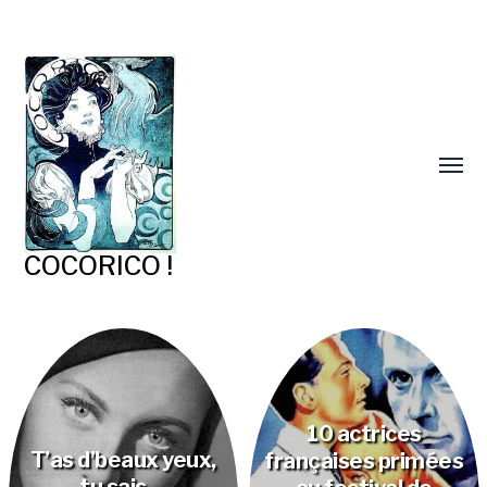
COCORICO !
10 actrices
T’as d’beaux yeux,
françaises primées