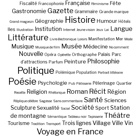
Française
Fête
Fiscalité
Francophonie
Féminisme
Gazette
Gastronomie
Grammaire
Grande marque
Histoire
Géographie
Humour
Hôtels
Grand magasin
Langue
Institution
Iles
Illustration
Internet
Jeune vision
Jeux
Lai
Littérature
Manifestation
Mer
Livre électronique
Loisirs
Mode
Musée
Musique
Médecine
Musique de film
No comment
Nouvelle
Palais
Parc
Opéra
Orthographe
Opérette
Philosophie
Peinture
d'attractions
Parfum
Politique
Polémique
Population
Portrait littéraire
Poésie
Psychologie
Pélerinage
Quartier
Pub
Pâtisserie
Récit
Roman
Région
Religion
Recette
Rhétorique
Santé
Sciences
Réplique célèbre
Sagesse
Sans commentaire
Société
Station
Sculpture
Sexualité
Sport
Social
Théâtre
de montagne
Sémantique
Tableau noir
Tapisserie
Village
Ville
Vin
Trois lignes
Tourisme
Tradition
Transport
Voyage en France