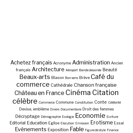
Administration
Achetez français
Acronyme
Ancien
Architecture
Beauté
français
Aéroport
Bande dessinée
Café du
Beaux-arts
Blason
Brève
Bon sens
commerce
Chanson française
Cathédrale
Cinéma
Citation
Château en France
célèbre
Conte
Commune
Commerce
Constitution
Célébrité
Devise, emblème
Droit des femmes
Divers
Documentaire
Economie
Décryptage
Démographie
Ecologie
Ecriture
Erotisme
Education
Editorial
Eglise
Essai
Elocution
Emission
Fable
Evènements
Exposition
Figure de style
Finance