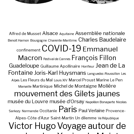
Alsace
Assemblée nationale
Alfred de Musset
Aquitaine
Charles Baudelaire
Benoît Hamon
Bourgogne
Charente-Maritime.
COVID-19
Emmanuel
confinement
Macron
François Fillon
Festival de Cannes
Jean de La
Guadeloupe
Guillaume Apollinaire
Honfleur
Fontaine
Joris-Karl Huysmans
Languedoc-Roussillon
Les
Les Fleurs du Mal
Marcel Proust
Marine Le Pen
Alpes
Louis XIV
Molière
Michel de Montaigne
Martinique
Marseille
mouvement des Gilets jaunes
musée du Louvre
musée d’Orsay
Napoléon Bonaparte
Nicolas
Paris
Paul Verlaine
Occitanie
Provence-
Sarkozy
Normandie
Alpes-Côte d'Azur
Saint-Martin
Un dilemme
Ve République
Victor Hugo
Voyage autour de