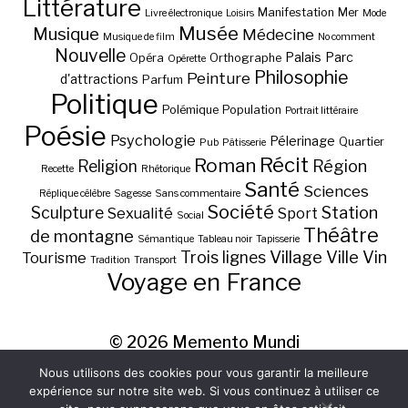
Littérature
Manifestation
Mer
Livre électronique
Loisirs
Mode
Musée
Musique
Médecine
Musique de film
No comment
Nouvelle
Palais
Parc
Opéra
Orthographe
Opérette
Philosophie
Peinture
d'attractions
Parfum
Politique
Polémique
Population
Portrait littéraire
Poésie
Psychologie
Pélerinage
Quartier
Pub
Pâtisserie
Récit
Roman
Région
Religion
Recette
Rhétorique
Santé
Sciences
Réplique célèbre
Sagesse
Sans commentaire
Société
Station
Sculpture
Sexualité
Sport
Social
Théâtre
de montagne
Sémantique
Tableau noir
Tapisserie
Village
Ville
Vin
Trois lignes
Tourisme
Tradition
Transport
Voyage en France
© 2026
Memento Mundi
Nous utilisons des cookies pour vous garantir la meilleure
expérience sur notre site web. Si vous continuez à utiliser ce