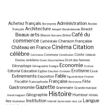
Administration
Achetez français
Acronyme
Ancien
Architecture
Beauté
français
Aéroport
Bande dessinée
Café du
Beaux-arts
Blason
Brève
Bon sens
commerce
Chanson française
Cathédrale
Cinéma
Citation
Château en France
célèbre
Conte
Commune
Commerce
Constitution
Célébrité
Devise, emblème
Droit des femmes
Divers
Documentaire
Economie
Décryptage
Démographie
Ecologie
Ecriture
Erotisme
Education
Editorial
Eglise
Essai
Elocution
Emission
Fable
Evènements
Exposition
Figure de style
Finance
Française
Fête
Fiscalité
Francophonie
Féminisme
Gazette
Gastronomie
Grammaire
Grande marque
Histoire
Géographie
Humour
Hôtels
Grand magasin
Langue
Institution
Iles
Illustration
Internet
Jeune vision
Jeux
Lai