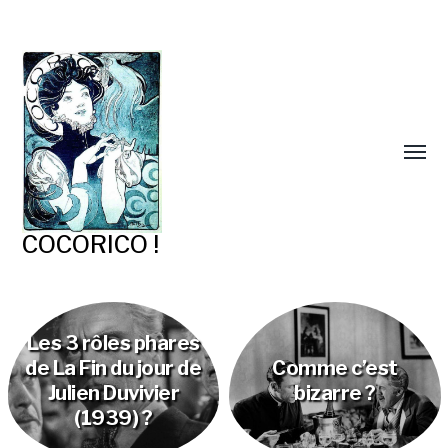
COCORICO !
Les 3 rôles phares
de La Fin du jour de
Comme c’est
Julien Duvivier
bizarre ?
(1939) ?