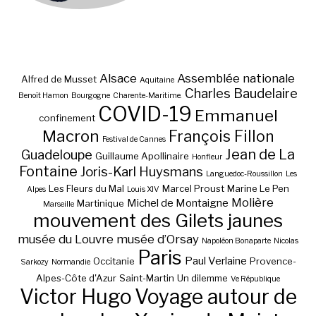
Alsace
Assemblée nationale
Alfred de Musset
Aquitaine
Charles Baudelaire
Benoît Hamon
Bourgogne
Charente-Maritime.
COVID-19
Emmanuel
confinement
Macron
François Fillon
Festival de Cannes
Jean de La
Guadeloupe
Guillaume Apollinaire
Honfleur
Fontaine
Joris-Karl Huysmans
Languedoc-Roussillon
Les
Les Fleurs du Mal
Marcel Proust
Marine Le Pen
Alpes
Louis XIV
Molière
Michel de Montaigne
Martinique
Marseille
mouvement des Gilets jaunes
musée du Louvre
musée d’Orsay
Napoléon Bonaparte
Nicolas
Paris
Paul Verlaine
Occitanie
Provence-
Sarkozy
Normandie
Alpes-Côte d'Azur
Saint-Martin
Un dilemme
Ve République
Victor Hugo
Voyage autour de