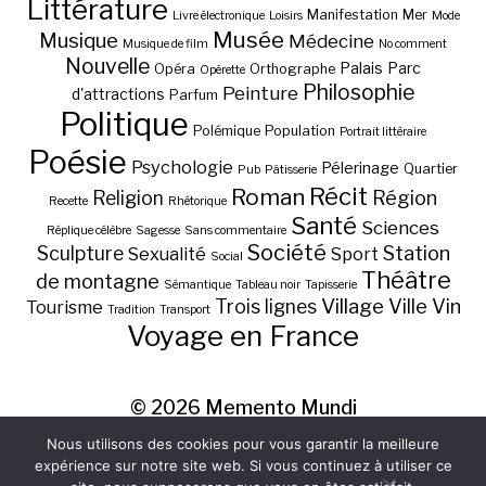
Littérature
Manifestation
Mer
Livre électronique
Loisirs
Mode
Musée
Musique
Médecine
Musique de film
No comment
Nouvelle
Palais
Parc
Opéra
Orthographe
Opérette
Philosophie
Peinture
d'attractions
Parfum
Politique
Polémique
Population
Portrait littéraire
Poésie
Psychologie
Pélerinage
Quartier
Pub
Pâtisserie
Récit
Roman
Région
Religion
Recette
Rhétorique
Santé
Sciences
Réplique célèbre
Sagesse
Sans commentaire
Société
Station
Sculpture
Sexualité
Sport
Social
Théâtre
de montagne
Sémantique
Tableau noir
Tapisserie
Village
Ville
Vin
Trois lignes
Tourisme
Tradition
Transport
Voyage en France
© 2026
Memento Mundi
Nous utilisons des cookies pour vous garantir la meilleure
expérience sur notre site web. Si vous continuez à utiliser ce