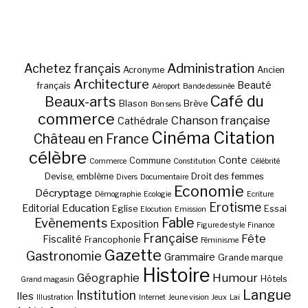
Administration
Achetez français
Acronyme
Ancien
Architecture
Beauté
français
Aéroport
Bande dessinée
Café du
Beaux-arts
Blason
Brève
Bon sens
commerce
Chanson française
Cathédrale
Cinéma
Citation
Château en France
célèbre
Conte
Commune
Commerce
Constitution
Célébrité
Devise, emblème
Droit des femmes
Divers
Documentaire
Economie
Décryptage
Démographie
Ecologie
Ecriture
Erotisme
Education
Editorial
Eglise
Essai
Elocution
Emission
Fable
Evènements
Exposition
Figure de style
Finance
Française
Fête
Fiscalité
Francophonie
Féminisme
Gazette
Gastronomie
Grammaire
Grande marque
Histoire
Géographie
Humour
Hôtels
Grand magasin
Langue
Institution
Iles
Illustration
Internet
Jeune vision
Jeux
Lai