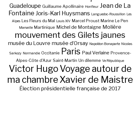
Jean de La
Guadeloupe
Guillaume Apollinaire
Honfleur
Fontaine
Joris-Karl Huysmans
Languedoc-Roussillon
Les
Les Fleurs du Mal
Marcel Proust
Marine Le Pen
Alpes
Louis XIV
Molière
Michel de Montaigne
Martinique
Marseille
mouvement des Gilets jaunes
musée du Louvre
musée d’Orsay
Napoléon Bonaparte
Nicolas
Paris
Paul Verlaine
Occitanie
Provence-
Sarkozy
Normandie
Alpes-Côte d'Azur
Saint-Martin
Un dilemme
Ve République
Victor Hugo
Voyage autour de
ma chambre
Xavier de Maistre
Élection présidentielle française de 2017