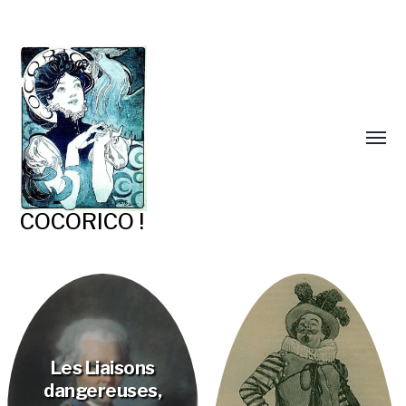
COCORICO !
Les Liaisons
dangereuses,