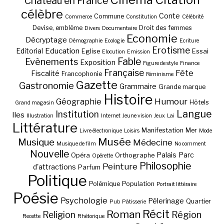
Château en France
célèbre
Conte
Commune
Commerce
Constitution
Célébrité
Devise, emblème
Droit des femmes
Divers
Documentaire
Economie
Décryptage
Démographie
Ecologie
Ecriture
Erotisme
Education
Editorial
Eglise
Essai
Elocution
Emission
Fable
Evènements
Exposition
Figure de style
Finance
Française
Fête
Fiscalité
Francophonie
Féminisme
Gazette
Gastronomie
Grammaire
Grande marque
Histoire
Géographie
Humour
Hôtels
Grand magasin
Langue
Institution
Iles
Illustration
Internet
Jeune vision
Jeux
Lai
Littérature
Manifestation
Mer
Livre électronique
Loisirs
Mode
Musée
Musique
Médecine
Musique de film
No comment
Nouvelle
Palais
Parc
Opéra
Orthographe
Opérette
Philosophie
Peinture
d'attractions
Parfum
Politique
Polémique
Population
Portrait littéraire
Poésie
Psychologie
Pélerinage
Quartier
Pub
Pâtisserie
Récit
Roman
Région
Religion
Recette
Rhétorique