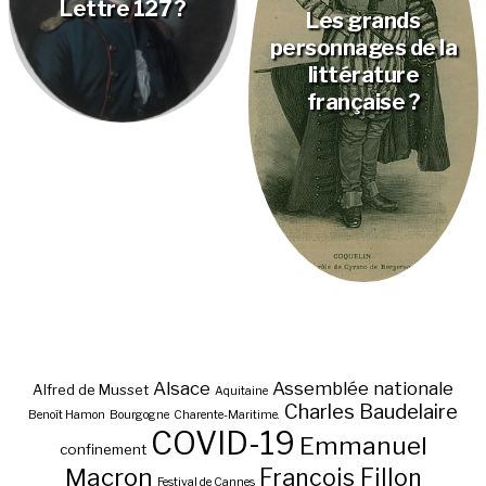
Lettre 127 ?
Les grands
personnages de la
littérature
française ?
Alsace
Assemblée nationale
Alfred de Musset
Aquitaine
Charles Baudelaire
Benoît Hamon
Bourgogne
Charente-Maritime.
COVID-19
Emmanuel
confinement
Macron
François Fillon
Festival de Cannes