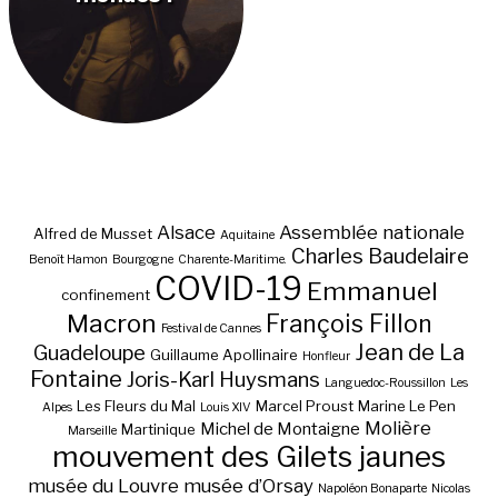
Alsace
Assemblée nationale
Alfred de Musset
Aquitaine
Charles Baudelaire
Benoît Hamon
Bourgogne
Charente-Maritime.
COVID-19
Emmanuel
confinement
Macron
François Fillon
Festival de Cannes
Jean de La
Guadeloupe
Guillaume Apollinaire
Honfleur
Fontaine
Joris-Karl Huysmans
Languedoc-Roussillon
Les
Les Fleurs du Mal
Marcel Proust
Marine Le Pen
Alpes
Louis XIV
Molière
Michel de Montaigne
Martinique
Marseille
mouvement des Gilets jaunes
musée du Louvre
musée d’Orsay
Napoléon Bonaparte
Nicolas