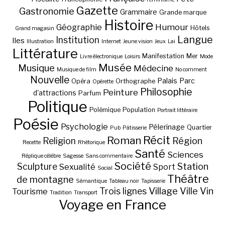
Gazette
Gastronomie
Grammaire
Grande marque
Histoire
Géographie
Humour
Hôtels
Grand magasin
Langue
Institution
Iles
Illustration
Internet
Jeune vision
Jeux
Lai
Littérature
Manifestation
Mer
Livre électronique
Loisirs
Mode
Musée
Musique
Médecine
Musique de film
No comment
Nouvelle
Palais
Parc
Opéra
Orthographe
Opérette
Philosophie
Peinture
d'attractions
Parfum
Politique
Polémique
Population
Portrait littéraire
Poésie
Psychologie
Pélerinage
Quartier
Pub
Pâtisserie
Récit
Roman
Région
Religion
Recette
Rhétorique
Santé
Sciences
Réplique célèbre
Sagesse
Sans commentaire
Société
Station
Sculpture
Sexualité
Sport
Social
Théâtre
de montagne
Sémantique
Tableau noir
Tapisserie
Village
Ville
Vin
Trois lignes
Tourisme
Tradition
Transport
Voyage en France