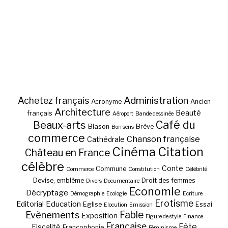
Administration
Achetez français
Acronyme
Ancien
Architecture
Beauté
français
Aéroport
Bande dessinée
Café du
Beaux-arts
Blason
Brève
Bon sens
commerce
Chanson française
Cathédrale
Cinéma
Citation
Château en France
célèbre
Conte
Commune
Commerce
Constitution
Célébrité
Devise, emblème
Droit des femmes
Divers
Documentaire
Economie
Décryptage
Démographie
Ecologie
Ecriture
Erotisme
Education
Editorial
Eglise
Essai
Elocution
Emission
Fable
Evènements
Exposition
Figure de style
Finance
Française
Fête
Fiscalité
Francophonie
Féminisme