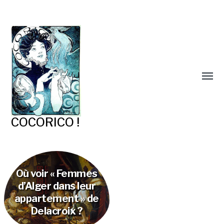
COCORICO !
Où voir « Femmes
d’Alger dans leur
appartement » de
Delacroix ?