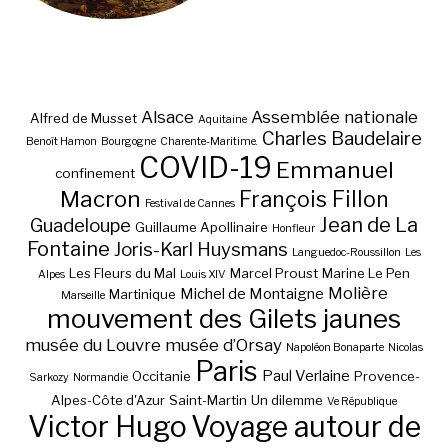
Alsace
Assemblée nationale
Alfred de Musset
Aquitaine
Charles Baudelaire
Benoît Hamon
Bourgogne
Charente-Maritime.
COVID-19
Emmanuel
confinement
Macron
François Fillon
Festival de Cannes
Jean de La
Guadeloupe
Guillaume Apollinaire
Honfleur
Fontaine
Joris-Karl Huysmans
Languedoc-Roussillon
Les
Les Fleurs du Mal
Marcel Proust
Marine Le Pen
Alpes
Louis XIV
Molière
Michel de Montaigne
Martinique
Marseille
mouvement des Gilets jaunes
musée du Louvre
musée d’Orsay
Napoléon Bonaparte
Nicolas
Paris
Paul Verlaine
Occitanie
Provence-
Sarkozy
Normandie
Alpes-Côte d'Azur
Saint-Martin
Un dilemme
Ve République
Victor Hugo
Voyage autour de