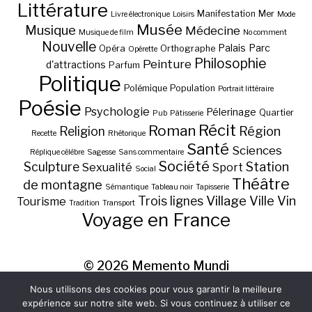
Littérature
Manifestation
Mer
Livre électronique
Loisirs
Mode
Musée
Musique
Médecine
Musique de film
No comment
Nouvelle
Palais
Parc
Opéra
Orthographe
Opérette
Philosophie
Peinture
d'attractions
Parfum
Politique
Polémique
Population
Portrait littéraire
Poésie
Psychologie
Pélerinage
Quartier
Pub
Pâtisserie
Récit
Roman
Région
Religion
Recette
Rhétorique
Santé
Sciences
Réplique célèbre
Sagesse
Sans commentaire
Société
Station
Sculpture
Sexualité
Sport
Social
Théâtre
de montagne
Sémantique
Tableau noir
Tapisserie
Village
Ville
Vin
Trois lignes
Tourisme
Tradition
Transport
Voyage en France
© 2026
Memento Mundi
Nous utilisons des cookies pour vous garantir la meilleure
expérience sur notre site web. Si vous continuez à utiliser ce