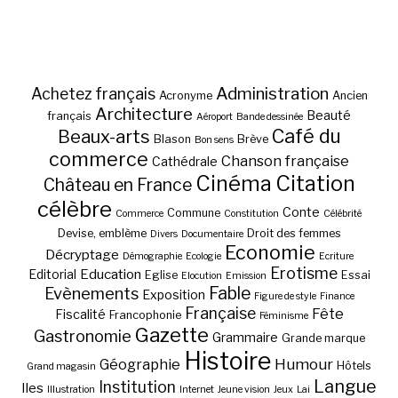
Administration
Achetez français
Acronyme
Ancien
Architecture
Beauté
français
Aéroport
Bande dessinée
Café du
Beaux-arts
Blason
Brève
Bon sens
commerce
Chanson française
Cathédrale
Cinéma
Citation
Château en France
célèbre
Conte
Commune
Commerce
Constitution
Célébrité
Devise, emblème
Droit des femmes
Divers
Documentaire
Economie
Décryptage
Démographie
Ecologie
Ecriture
Erotisme
Education
Editorial
Eglise
Essai
Elocution
Emission
Fable
Evènements
Exposition
Figure de style
Finance
Française
Fête
Fiscalité
Francophonie
Féminisme
Gazette
Gastronomie
Grammaire
Grande marque
Histoire
Géographie
Humour
Hôtels
Grand magasin
Langue
Institution
Iles
Illustration
Internet
Jeune vision
Jeux
Lai