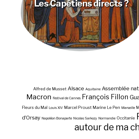
Les Capétiens directs ?
Alsace
Assemblée nat
Alfred de Musset
Aquitaine
Macron
François Fillon
Gu
Festival de Cannes
Fleurs du Mal
Marcel Proust
Marine Le Pen
M
Louis XIV
Marseille
d’Orsay
Occitanie
Napoléon Bonaparte
Nicolas Sarkozy
Normandie
autour de ma c