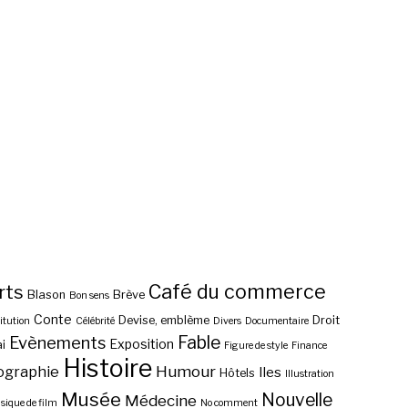
Café du commerce
rts
Blason
Brève
Bon sens
Conte
Devise, emblème
Droit
itution
Célébrité
Divers
Documentaire
Fable
Evènements
Exposition
i
Figure de style
Finance
Histoire
ographie
Humour
Iles
Hôtels
Illustration
Musée
Nouvelle
Médecine
ique de film
No comment