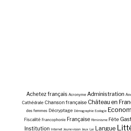
Administration
Achetez français
Acronyme
Anc
Château en Fra
Chanson française
Cathédrale
Econom
Décryptage
des femmes
Démographie
Ecologie
Gas
Française
Fête
Fiscalité
Francophonie
Féminisme
Litt
Langue
Institution
Internet
Jeune vision
Jeux
Lai