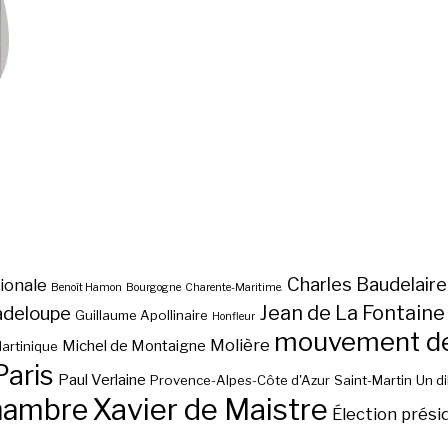
Charles Baudelaire
ionale
Benoît Hamon
Bourgogne
Charente-Maritime.
Jean de La Fontaine
adeloupe
Guillaume Apollinaire
Honfleur
mouvement des
Molière
Michel de Montaigne
artinique
Paris
Paul Verlaine
Provence-Alpes-Côte d'Azur
Saint-Martin
Un d
hambre
Xavier de Maistre
Élection prési