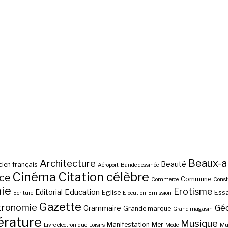
Beaux-a
Architecture
Beauté
ien français
Aéroport
Bande dessinée
Cinéma
Citation célèbre
nce
Commune
Commerce
Const
ie
Erotisme
Education
Editorial
Eglise
Essa
Ecriture
Elocution
Emission
Gazette
tronomie
Gé
Grammaire
Grande marque
Grand magasin
érature
Musique
Manifestation
Mer
Livre électronique
Loisirs
Mode
Mus