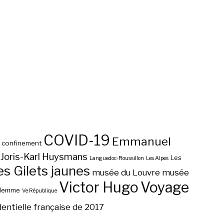
COVID-19
Emmanuel
confinement
Joris-Karl Huysmans
Les
Languedoc-Roussillon
Les Alpes
 Gilets jaunes
musée du Louvre
musée
Victor Hugo
Voyage
ilemme
Ve République
dentielle française de 2017