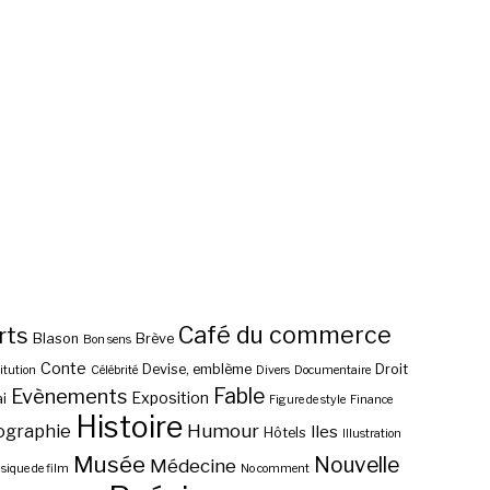
Café du commerce
rts
Blason
Brève
Bon sens
Conte
Devise, emblème
Droit
itution
Célébrité
Divers
Documentaire
Fable
Evènements
Exposition
i
Figure de style
Finance
Histoire
ographie
Humour
Iles
Hôtels
Illustration
Musée
Nouvelle
Médecine
ique de film
No comment