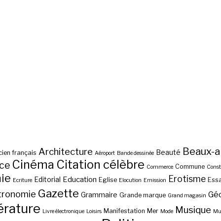
Beaux-a
Architecture
Beauté
ien français
Aéroport
Bande dessinée
Cinéma
Citation célèbre
nce
Commune
Commerce
Const
ie
Erotisme
Education
Editorial
Eglise
Essa
Ecriture
Elocution
Emission
Gazette
tronomie
Gé
Grammaire
Grande marque
Grand magasin
érature
Musique
Manifestation
Mer
Livre électronique
Loisirs
Mode
Mus