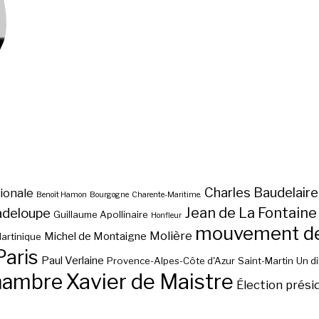
Charles Baudelaire
ionale
Benoît Hamon
Bourgogne
Charente-Maritime.
Jean de La Fontaine
adeloupe
Guillaume Apollinaire
Honfleur
mouvement des
Molière
Michel de Montaigne
artinique
Paris
Paul Verlaine
Provence-Alpes-Côte d'Azur
Saint-Martin
Un d
hambre
Xavier de Maistre
Élection prési