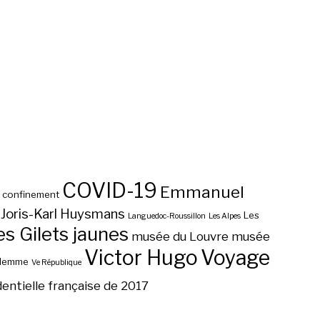
COVID-19
Emmanuel
confinement
Joris-Karl Huysmans
Les
Languedoc-Roussillon
Les Alpes
 Gilets jaunes
musée du Louvre
musée
Victor Hugo
Voyage
ilemme
Ve République
dentielle française de 2017