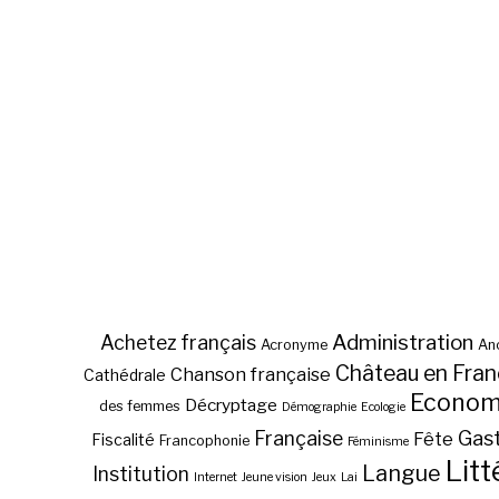
Administration
Achetez français
Acronyme
Anc
Château en Fra
Chanson française
Cathédrale
Econom
Décryptage
des femmes
Démographie
Ecologie
Gas
Française
Fête
Fiscalité
Francophonie
Féminisme
Litt
Langue
Institution
Internet
Jeune vision
Jeux
Lai