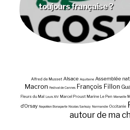
toujours française ?
Alsace
Assemblée nat
Alfred de Musset
Aquitaine
Macron
François Fillon
Gu
Festival de Cannes
Fleurs du Mal
Marcel Proust
Marine Le Pen
M
Louis XIV
Marseille
d’Orsay
Occitanie
Napoléon Bonaparte
Nicolas Sarkozy
Normandie
autour de ma c