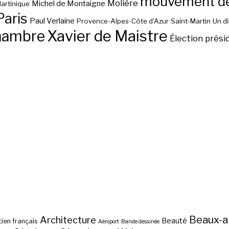
mouvement des
Molière
Michel de Montaigne
artinique
Paris
Paul Verlaine
Provence-Alpes-Côte d'Azur
Saint-Martin
Un d
hambre
Xavier de Maistre
Élection prési
Beaux-a
Architecture
Beauté
ien français
Aéroport
Bande dessinée