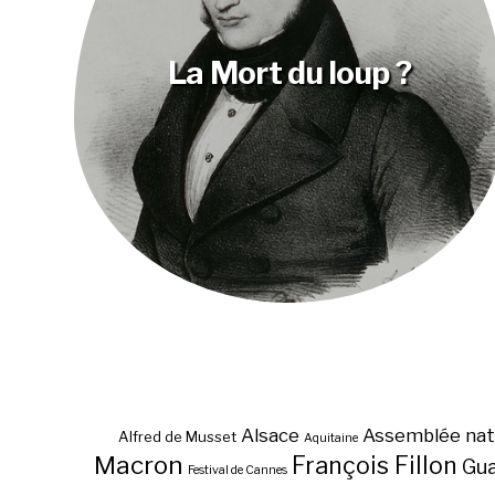
La Mort du loup ?
Alsace
Assemblée nat
Alfred de Musset
Aquitaine
Macron
François Fillon
Gu
Festival de Cannes