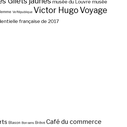
 Gilets jaunes
musée du Louvre
musée
Victor Hugo
Voyage
ilemme
Ve République
dentielle française de 2017
Café du commerce
rts
Blason
Brève
Bon sens