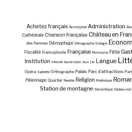
Administration
Achetez français
Acronyme
Anc
Château en Fra
Chanson française
Cathédrale
Econom
Décryptage
des femmes
Démographie
Ecologie
Gas
Française
Fête
Fiscalité
Francophonie
Féminisme
Litt
Langue
Institution
Internet
Jeune vision
Jeux
Lai
Palais
Parc d'attractions
Opéra
Orthographe
Par
Opérette
Roma
Religion
Pélerinage
Quartier
Recette
Rhétorique
Station de montagne
Sémantique
Tableau noir