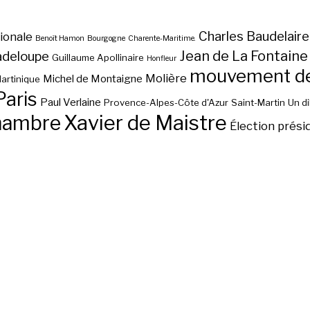
Charles Baudelaire
ionale
Benoît Hamon
Bourgogne
Charente-Maritime.
Jean de La Fontaine
adeloupe
Guillaume Apollinaire
Honfleur
mouvement des
Molière
Michel de Montaigne
artinique
Paris
Paul Verlaine
Provence-Alpes-Côte d'Azur
Saint-Martin
Un d
hambre
Xavier de Maistre
Élection prési