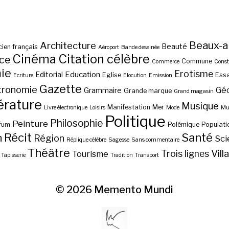
Beaux-a
Architecture
Beauté
ien français
Aéroport
Bande dessinée
Cinéma
Citation célèbre
nce
Commune
Commerce
Const
ie
Erotisme
Education
Editorial
Eglise
Essa
Ecriture
Elocution
Emission
Gazette
tronomie
Gé
Grammaire
Grande marque
Grand magasin
érature
Musique
Manifestation
Mer
Livre électronique
Loisirs
Mode
Mus
Politique
Philosophie
Peinture
fum
Polémique
Populati
Récit
Santé
n
Région
Sci
Réplique célèbre
Sagesse
Sans commentaire
Théâtre
Vill
Trois lignes
Tourisme
Tapisserie
Tradition
Transport
© 2026
Memento Mundi