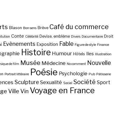
Café du commerce
rts
Blason
Brève
Bon sens
Conte
Devise, emblème
Droit
itution
Célébrité
Divers
Documentaire
Fable
Evènements
Exposition
i
Figure de style
Finance
Histoire
ographie
Humour
Iles
Hôtels
Illustration
Musée
Nouvelle
Médecine
ique de film
No comment
Poésie
Psychologie
on
Portrait littéraire
Pub
Pâtisserie
Société
Sculpture
ences
Sexualité
Sport
Social
Voyage en France
age
Ville
Vin