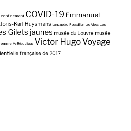
COVID-19
Emmanuel
confinement
Joris-Karl Huysmans
Les
Languedoc-Roussillon
Les Alpes
 Gilets jaunes
musée du Louvre
musée
Victor Hugo
Voyage
ilemme
Ve République
dentielle française de 2017