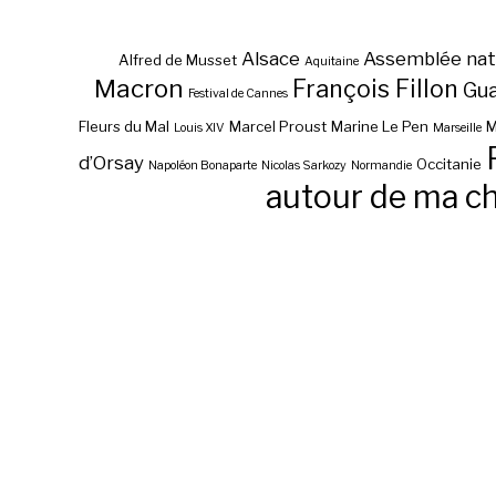
Alsace
Assemblée nat
Alfred de Musset
Aquitaine
Macron
François Fillon
Gu
Festival de Cannes
Fleurs du Mal
Marcel Proust
Marine Le Pen
M
Louis XIV
Marseille
d’Orsay
Occitanie
Napoléon Bonaparte
Nicolas Sarkozy
Normandie
autour de ma c