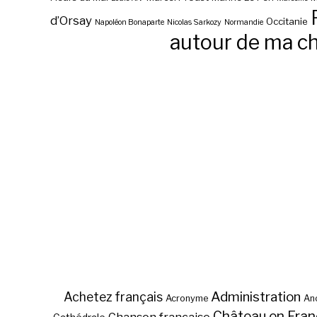
d’Orsay
Occitanie
Napoléon Bonaparte
Nicolas Sarkozy
Normandie
autour de ma c
Administration
Achetez français
Acronyme
Anc
Château en Fra