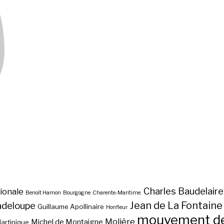
Charles Baudelaire
ionale
Benoît Hamon
Bourgogne
Charente-Maritime.
Jean de La Fontaine
adeloupe
Guillaume Apollinaire
Honfleur
mouvement des
Molière
Michel de Montaigne
artinique