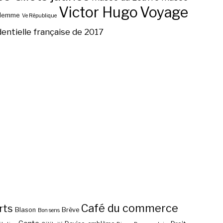
Victor Hugo
Voyage
ilemme
Ve République
dentielle française de 2017
Café du commerce
rts
Blason
Brève
Bon sens