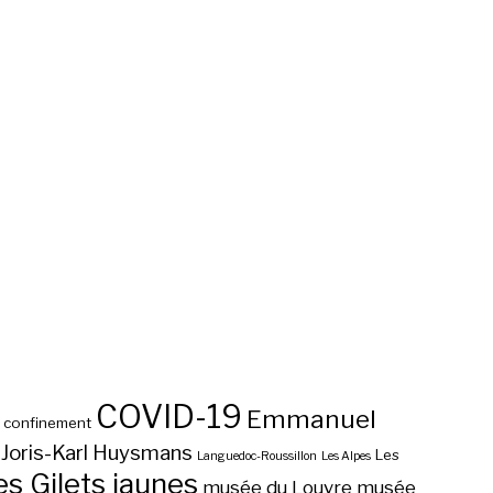
COVID-19
Emmanuel
confinement
Joris-Karl Huysmans
Les
Languedoc-Roussillon
Les Alpes
 Gilets jaunes
musée du Louvre
musée