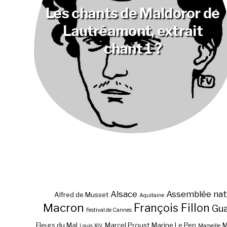
Les chants de Maldoror de
Lautréamont, extrait
chant 1 ?
Alsace
Assemblée nat
Alfred de Musset
Aquitaine
Macron
François Fillon
Gu
Festival de Cannes
Fleurs du Mal
Marcel Proust
Marine Le Pen
M
Louis XIV
Marseille