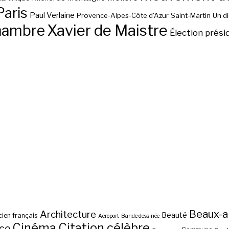
Paris
Paul Verlaine
Provence-Alpes-Côte d'Azur
Saint-Martin
Un d
hambre
Xavier de Maistre
Élection prési
Beaux-a
Architecture
Beauté
ien français
Aéroport
Bande dessinée
Cinéma
Citation célèbre
nce