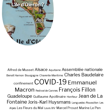
L’île d’Oléron ?
Alsace
Assemblée nationale
Alfred de Musset
Aquitaine
Charles Baudelaire
Benoît Hamon
Bourgogne
Charente-Maritime.
COVID-19
Emmanuel
confinement
Macron
François Fillon
Festival de Cannes
Jean de La
Guadeloupe
Guillaume Apollinaire
Honfleur
Fontaine
Joris-Karl Huysmans
Languedoc-Roussillon
Les
Les Fleurs du Mal
Marcel Proust
Marine Le Pen
Alpes
Louis XIV