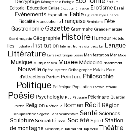
Economie
Décryptage
Démographie
Ecologie
Ecriture
Erotisme
Education
Editorial
Eglise
Essai
Elocution
Emission
Fable
Evènements
Exposition
Figure de style
Finance
Française
Fête
Fiscalité
Francophonie
Féminisme
Gazette
Gastronomie
Grammaire
Grande marque
Histoire
Géographie
Humour
Hôtels
Grand magasin
Langue
Institution
Iles
Illustration
Internet
Jeune vision
Jeux
Lai
Littérature
Manifestation
Mer
Livre électronique
Loisirs
Mode
Musée
Musique
Médecine
Musique de film
No comment
Nouvelle
Palais
Parc
Opéra
Orthographe
Opérette
Philosophie
Peinture
d'attractions
Parfum
Politique
Polémique
Population
Portrait littéraire
Poésie
Psychologie
Pélerinage
Quartier
Pub
Pâtisserie
Récit
Roman
Région
Religion
Recette
Rhétorique
Santé
Sciences
Réplique célèbre
Sagesse
Sans commentaire
Société
Station
Sculpture
Sexualité
Sport
Social
Théâtre
de montagne
Sémantique
Tableau noir
Tapisserie