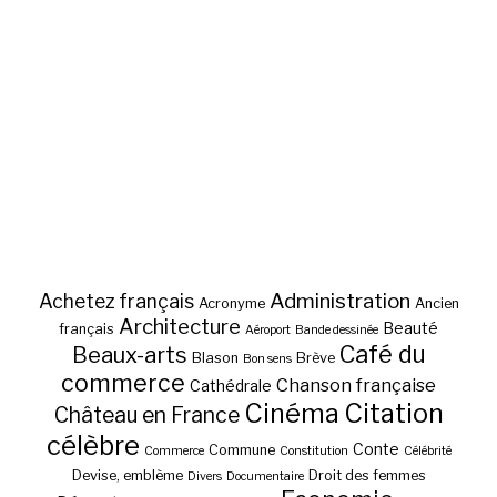
Administration
Achetez français
Acronyme
Ancien
Architecture
Beauté
français
Aéroport
Bande dessinée
Café du
Beaux-arts
Blason
Brève
Bon sens
commerce
Chanson française
Cathédrale
Cinéma
Citation
Château en France
célèbre
Conte
Commune
Commerce
Constitution
Célébrité
Devise, emblème
Droit des femmes
Divers
Documentaire