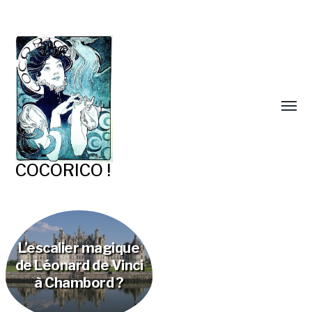
COCORICO !
L’escalier magique
de Léonard de Vinci
à Chambord ?