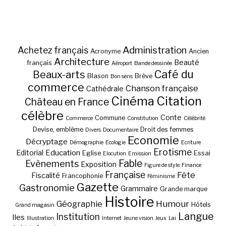
Administration
Achetez français
Acronyme
Ancien
Architecture
Beauté
français
Aéroport
Bande dessinée
Café du
Beaux-arts
Blason
Brève
Bon sens
commerce
Chanson française
Cathédrale
Cinéma
Citation
Château en France
célèbre
Conte
Commune
Commerce
Constitution
Célébrité
Devise, emblème
Droit des femmes
Divers
Documentaire
Economie
Décryptage
Démographie
Ecologie
Ecriture
Erotisme
Education
Editorial
Eglise
Essai
Elocution
Emission
Fable
Evènements
Exposition
Figure de style
Finance
Française
Fête
Fiscalité
Francophonie
Féminisme
Gazette
Gastronomie
Grammaire
Grande marque
Histoire
Géographie
Humour
Hôtels
Grand magasin
Langue
Institution
Iles
Illustration
Internet
Jeune vision
Jeux
Lai