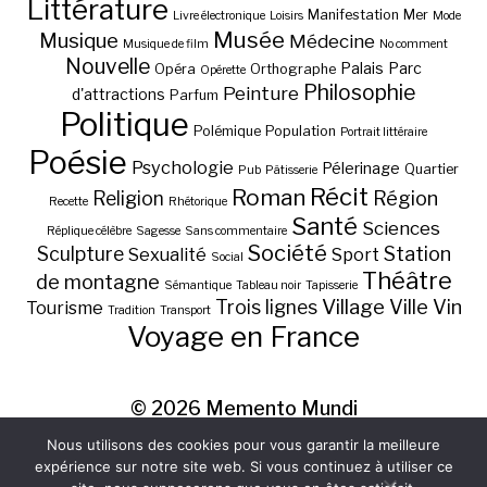
Littérature
Manifestation
Mer
Livre électronique
Loisirs
Mode
Musée
Musique
Médecine
Musique de film
No comment
Nouvelle
Palais
Parc
Opéra
Orthographe
Opérette
Philosophie
Peinture
d'attractions
Parfum
Politique
Polémique
Population
Portrait littéraire
Poésie
Psychologie
Pélerinage
Quartier
Pub
Pâtisserie
Récit
Roman
Région
Religion
Recette
Rhétorique
Santé
Sciences
Réplique célèbre
Sagesse
Sans commentaire
Société
Station
Sculpture
Sexualité
Sport
Social
Théâtre
de montagne
Sémantique
Tableau noir
Tapisserie
Village
Ville
Vin
Trois lignes
Tourisme
Tradition
Transport
Voyage en France
© 2026
Memento Mundi
Nous utilisons des cookies pour vous garantir la meilleure
expérience sur notre site web. Si vous continuez à utiliser ce