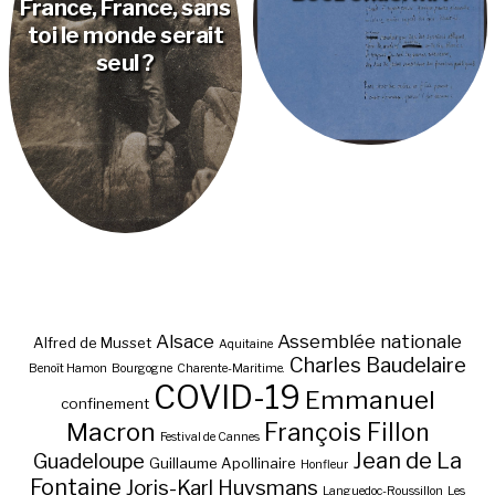
France, France, sans
toi le monde serait
seul ?
Alsace
Assemblée nationale
Alfred de Musset
Aquitaine
Charles Baudelaire
Benoît Hamon
Bourgogne
Charente-Maritime.
COVID-19
Emmanuel
confinement
Macron
François Fillon
Festival de Cannes
Jean de La
Guadeloupe
Guillaume Apollinaire
Honfleur
Fontaine
Joris-Karl Huysmans
Languedoc-Roussillon
Les