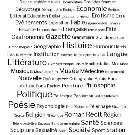
Devise, emblème
Droit des femmes
Divers
Documentaire
Economie
Décryptage
Démographie
Ecologie
Ecriture
Erotisme
Education
Editorial
Eglise
Essai
Elocution
Emission
Fable
Evènements
Exposition
Figure de style
Finance
Française
Fête
Fiscalité
Francophonie
Féminisme
Gazette
Gastronomie
Grammaire
Grande marque
Histoire
Géographie
Humour
Hôtels
Grand magasin
Langue
Institution
Iles
Illustration
Internet
Jeune vision
Jeux
Lai
Littérature
Manifestation
Mer
Livre électronique
Loisirs
Mode
Musée
Musique
Médecine
Musique de film
No comment
Nouvelle
Palais
Parc
Opéra
Orthographe
Opérette
Philosophie
Peinture
d'attractions
Parfum
Politique
Polémique
Population
Portrait littéraire
Poésie
Psychologie
Pélerinage
Quartier
Pub
Pâtisserie
Récit
Roman
Région
Religion
Recette
Rhétorique
Santé
Sciences
Réplique célèbre
Sagesse
Sans commentaire
Société
Station
Sculpture
Sexualité
Sport
Social