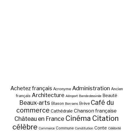
Administration
Achetez français
Acronyme
Ancien
Architecture
Beauté
français
Aéroport
Bande dessinée
Café du
Beaux-arts
Blason
Brève
Bon sens
commerce
Chanson française
Cathédrale
Cinéma
Citation
Château en France
célèbre
Conte
Commune
Commerce
Constitution
Célébrité