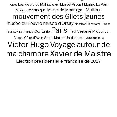
Les Fleurs du Mal
Marcel Proust
Marine Le Pen
Alpes
Louis XIV
Molière
Michel de Montaigne
Martinique
Marseille
mouvement des Gilets jaunes
musée du Louvre
musée d’Orsay
Napoléon Bonaparte
Nicolas
Paris
Paul Verlaine
Occitanie
Provence-
Sarkozy
Normandie
Alpes-Côte d'Azur
Saint-Martin
Un dilemme
Ve République
Victor Hugo
Voyage autour de
ma chambre
Xavier de Maistre
Élection présidentielle française de 2017