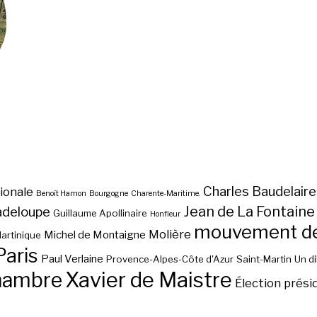
Charles Baudelaire
ionale
Benoît Hamon
Bourgogne
Charente-Maritime.
Jean de La Fontaine
adeloupe
Guillaume Apollinaire
Honfleur
mouvement des
Molière
Michel de Montaigne
artinique
Paris
Paul Verlaine
Provence-Alpes-Côte d'Azur
Saint-Martin
Un d
hambre
Xavier de Maistre
Élection prési