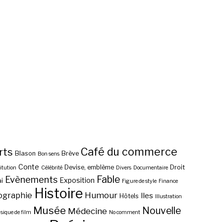
Café du commerce
rts
Blason
Brève
Bon sens
Conte
Devise, emblème
Droit
itution
Célébrité
Divers
Documentaire
Fable
Evènements
Exposition
i
Figure de style
Finance
Histoire
ographie
Humour
Iles
Hôtels
Illustration
Musée
Nouvelle
Médecine
ique de film
No comment