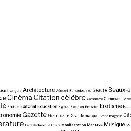
Beaux-a
Architecture
Beauté
ien français
Aéroport
Bande dessinée
Cinéma
Citation célèbre
nce
Commune
Commerce
Const
ie
Erotisme
Education
Editorial
Eglise
Essa
Ecriture
Elocution
Emission
Gazette
tronomie
Gé
Grammaire
Grande marque
Grand magasin
érature
Musique
Manifestation
Mer
Livre électronique
Loisirs
Mode
Mus