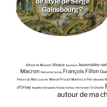
de style de Serge
Gainsbourg ?
Alsace
Assemblée nat
Alfred de Musset
Aquitaine
Macron
François Fillon
Gu
Festival de Cannes
Fleurs du Mal
Marcel Proust
Marine Le Pen
M
Louis XIV
Marseille
d’Orsay
Occitanie
Napoléon Bonaparte
Nicolas Sarkozy
Normandie
autour de ma c