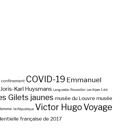
COVID-19
Emmanuel
confinement
Joris-Karl Huysmans
Les
Languedoc-Roussillon
Les Alpes
 Gilets jaunes
musée du Louvre
musée
Victor Hugo
Voyage
ilemme
Ve République
dentielle française de 2017