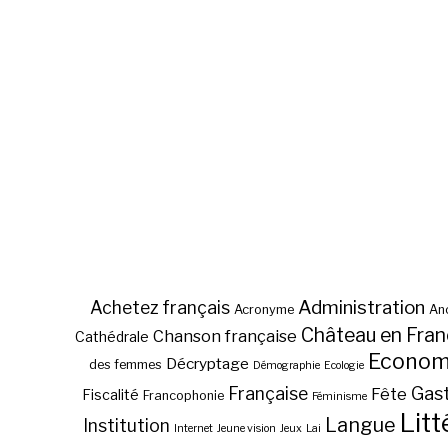
Administration
Achetez français
Acronyme
Anc
Château en Fra
Chanson française
Cathédrale
Econom
Décryptage
des femmes
Démographie
Ecologie
Gas
Française
Fête
Fiscalité
Francophonie
Féminisme
Litt
Langue
Institution
Internet
Jeune vision
Jeux
Lai