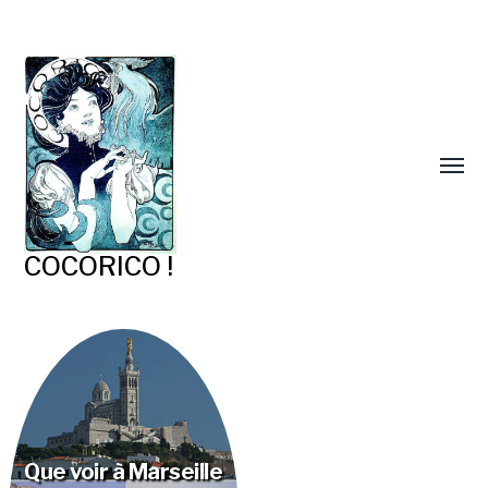
COCORICO !
Que voir à Marseille