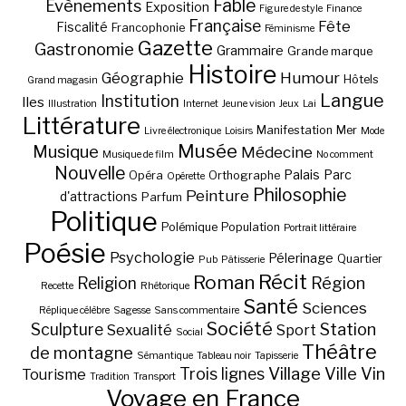
Fable
Evènements
Exposition
Figure de style
Finance
Française
Fête
Fiscalité
Francophonie
Féminisme
Gazette
Gastronomie
Grammaire
Grande marque
Histoire
Géographie
Humour
Hôtels
Grand magasin
Langue
Institution
Iles
Illustration
Internet
Jeune vision
Jeux
Lai
Littérature
Manifestation
Mer
Livre électronique
Loisirs
Mode
Musée
Musique
Médecine
Musique de film
No comment
Nouvelle
Palais
Parc
Opéra
Orthographe
Opérette
Philosophie
Peinture
d'attractions
Parfum
Politique
Polémique
Population
Portrait littéraire
Poésie
Psychologie
Pélerinage
Quartier
Pub
Pâtisserie
Récit
Roman
Région
Religion
Recette
Rhétorique
Santé
Sciences
Réplique célèbre
Sagesse
Sans commentaire
Société
Station
Sculpture
Sexualité
Sport
Social
Théâtre
de montagne
Sémantique
Tableau noir
Tapisserie
Village
Ville
Vin
Trois lignes
Tourisme
Tradition
Transport
Voyage en France