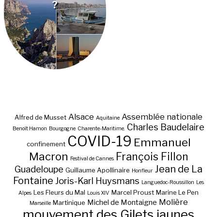
?
Alsace
Assemblée nationale
Alfred de Musset
Aquitaine
Charles Baudelaire
Benoît Hamon
Bourgogne
Charente-Maritime.
COVID-19
Emmanuel
confinement
Macron
François Fillon
Festival de Cannes
Jean de La
Guadeloupe
Guillaume Apollinaire
Honfleur
Fontaine
Joris-Karl Huysmans
Languedoc-Roussillon
Les
Les Fleurs du Mal
Marcel Proust
Marine Le Pen
Alpes
Louis XIV
Molière
Michel de Montaigne
Martinique
Marseille
mouvement des Gilets jaunes