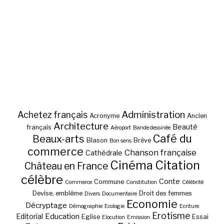
Administration
Achetez français
Acronyme
Ancien
Architecture
Beauté
français
Aéroport
Bande dessinée
Café du
Beaux-arts
Blason
Brève
Bon sens
commerce
Chanson française
Cathédrale
Cinéma
Citation
Château en France
célèbre
Conte
Commune
Commerce
Constitution
Célébrité
Devise, emblème
Droit des femmes
Divers
Documentaire
Economie
Décryptage
Démographie
Ecologie
Ecriture
Erotisme
Education
Editorial
Eglise
Essai
Elocution
Emission