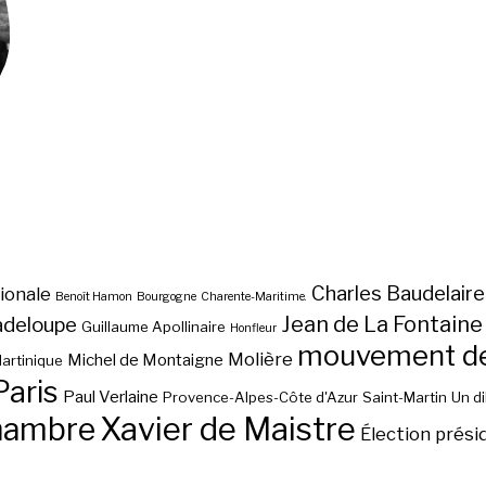
Charles Baudelaire
ionale
Benoît Hamon
Bourgogne
Charente-Maritime.
Jean de La Fontaine
adeloupe
Guillaume Apollinaire
Honfleur
mouvement des
Molière
Michel de Montaigne
artinique
Paris
Paul Verlaine
Provence-Alpes-Côte d'Azur
Saint-Martin
Un d
hambre
Xavier de Maistre
Élection prési