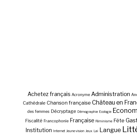
Administration
Achetez français
Acronyme
Anc
Château en Fra
Chanson française
Cathédrale
Econom
Décryptage
des femmes
Démographie
Ecologie
Gas
Française
Fête
Fiscalité
Francophonie
Féminisme
Litt
Langue
Institution
Internet
Jeune vision
Jeux
Lai