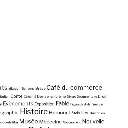
Café du commerce
rts
Blason
Brève
Bon sens
Conte
Devise, emblème
Droit
itution
Célébrité
Divers
Documentaire
Fable
Evènements
Exposition
i
Figure de style
Finance
Histoire
ographie
Humour
Iles
Hôtels
Illustration
Musée
Nouvelle
Médecine
ique de film
No comment