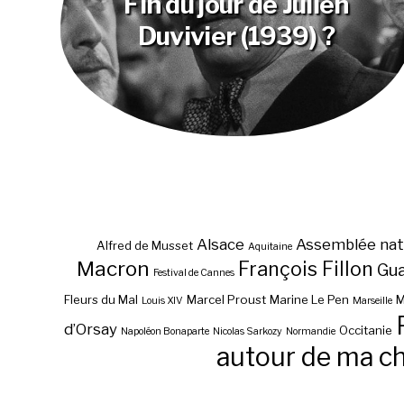
Fin du jour de Julien
Duvivier (1939) ?
Alsace
Assemblée nat
Alfred de Musset
Aquitaine
Macron
François Fillon
Gu
Festival de Cannes
Fleurs du Mal
Marcel Proust
Marine Le Pen
M
Louis XIV
Marseille
d’Orsay
Occitanie
Napoléon Bonaparte
Nicolas Sarkozy
Normandie
autour de ma c