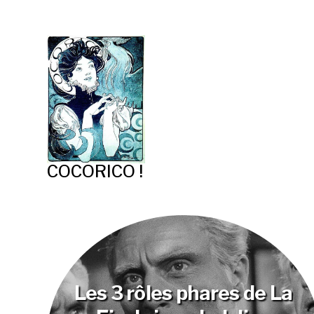
COCORICO !
Les 3 rôles phares de La