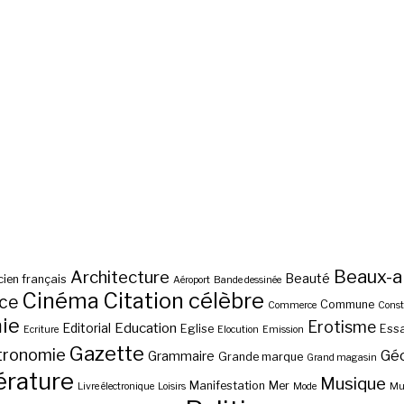
Beaux-a
Architecture
Beauté
ien français
Aéroport
Bande dessinée
Cinéma
Citation célèbre
nce
Commune
Commerce
Const
ie
Erotisme
Education
Editorial
Eglise
Essa
Ecriture
Elocution
Emission
Gazette
tronomie
Gé
Grammaire
Grande marque
Grand magasin
érature
Musique
Manifestation
Mer
Livre électronique
Loisirs
Mode
Mus