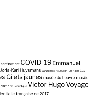
COVID-19
Emmanuel
confinement
Joris-Karl Huysmans
Les
Languedoc-Roussillon
Les Alpes
 Gilets jaunes
musée du Louvre
musée
Victor Hugo
Voyage
ilemme
Ve République
dentielle française de 2017