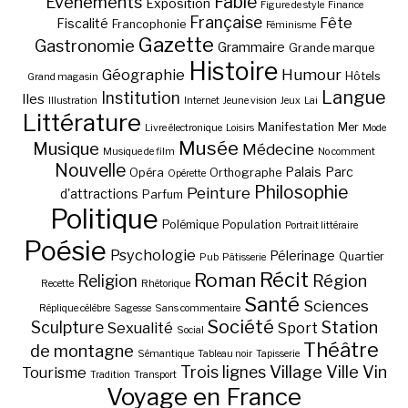
Fable
Evènements
Exposition
Figure de style
Finance
Française
Fête
Fiscalité
Francophonie
Féminisme
Gazette
Gastronomie
Grammaire
Grande marque
Histoire
Géographie
Humour
Hôtels
Grand magasin
Langue
Institution
Iles
Illustration
Internet
Jeune vision
Jeux
Lai
Littérature
Manifestation
Mer
Livre électronique
Loisirs
Mode
Musée
Musique
Médecine
Musique de film
No comment
Nouvelle
Palais
Parc
Opéra
Orthographe
Opérette
Philosophie
Peinture
d'attractions
Parfum
Politique
Polémique
Population
Portrait littéraire
Poésie
Psychologie
Pélerinage
Quartier
Pub
Pâtisserie
Récit
Roman
Région
Religion
Recette
Rhétorique
Santé
Sciences
Réplique célèbre
Sagesse
Sans commentaire
Société
Station
Sculpture
Sexualité
Sport
Social
Théâtre
de montagne
Sémantique
Tableau noir
Tapisserie
Village
Ville
Vin
Trois lignes
Tourisme
Tradition
Transport
Voyage en France