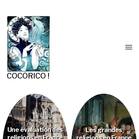
COCORICO !
Une évaluation des
Les grandes
religions en France
religions en France