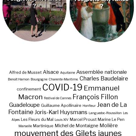
?
?
Alsace
Assemblée nationale
Alfred de Musset
Aquitaine
Charles Baudelaire
Benoît Hamon
Bourgogne
Charente-Maritime.
COVID-19
Emmanuel
confinement
Macron
François Fillon
Festival de Cannes
Jean de La
Guadeloupe
Guillaume Apollinaire
Honfleur
Fontaine
Joris-Karl Huysmans
Languedoc-Roussillon
Les
Les Fleurs du Mal
Marcel Proust
Marine Le Pen
Alpes
Louis XIV
Molière
Michel de Montaigne
Martinique
Marseille
mouvement des Gilets jaunes