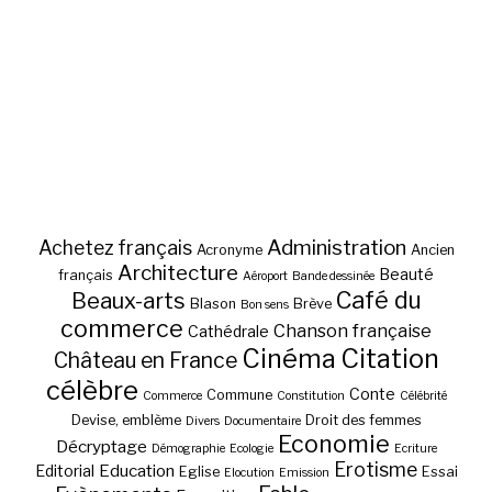
Administration
Achetez français
Acronyme
Ancien
Architecture
Beauté
français
Aéroport
Bande dessinée
Café du
Beaux-arts
Blason
Brève
Bon sens
commerce
Chanson française
Cathédrale
Cinéma
Citation
Château en France
célèbre
Conte
Commune
Commerce
Constitution
Célébrité
Devise, emblème
Droit des femmes
Divers
Documentaire
Economie
Décryptage
Démographie
Ecologie
Ecriture
Erotisme
Education
Editorial
Eglise
Essai
Elocution
Emission