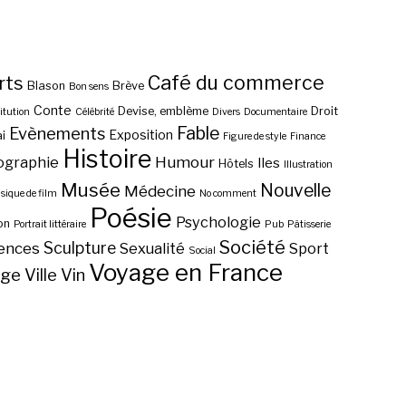
Café du commerce
rts
Blason
Brève
Bon sens
Conte
Devise, emblème
Droit
itution
Célébrité
Divers
Documentaire
Fable
Evènements
Exposition
i
Figure de style
Finance
Histoire
ographie
Humour
Iles
Hôtels
Illustration
Musée
Nouvelle
Médecine
ique de film
No comment
Poésie
Psychologie
on
Portrait littéraire
Pub
Pâtisserie
Société
Sculpture
ences
Sexualité
Sport
Social
Voyage en France
age
Ville
Vin