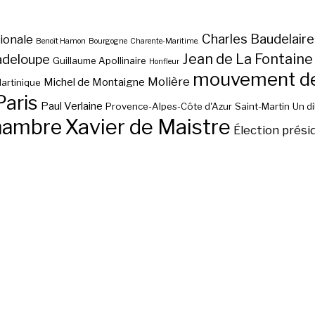
Charles Baudelaire
ionale
Benoît Hamon
Bourgogne
Charente-Maritime.
Jean de La Fontaine
adeloupe
Guillaume Apollinaire
Honfleur
mouvement des
Molière
Michel de Montaigne
artinique
Paris
Paul Verlaine
Provence-Alpes-Côte d'Azur
Saint-Martin
Un d
hambre
Xavier de Maistre
Élection prési