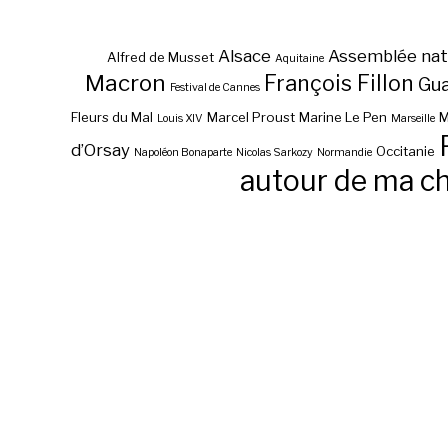
Alsace
Assemblée nat
Alfred de Musset
Aquitaine
Macron
François Fillon
Gu
Festival de Cannes
Fleurs du Mal
Marcel Proust
Marine Le Pen
M
Louis XIV
Marseille
d’Orsay
Occitanie
Napoléon Bonaparte
Nicolas Sarkozy
Normandie
autour de ma c