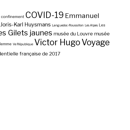
COVID-19
Emmanuel
confinement
Joris-Karl Huysmans
Les
Languedoc-Roussillon
Les Alpes
 Gilets jaunes
musée du Louvre
musée
Victor Hugo
Voyage
ilemme
Ve République
dentielle française de 2017