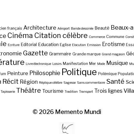
Beaux-a
Architecture
Beauté
ien français
Aéroport
Bande dessinée
Cinéma
Citation célèbre
nce
Commune
Commerce
Const
ie
Erotisme
Education
Editorial
Eglise
Essa
Ecriture
Elocution
Emission
Gazette
tronomie
Gé
Grammaire
Grande marque
Grand magasin
érature
Musique
Manifestation
Mer
Livre électronique
Loisirs
Mode
Mus
Politique
Philosophie
Peinture
fum
Polémique
Populati
Récit
Santé
n
Région
Sci
Réplique célèbre
Sagesse
Sans commentaire
Théâtre
Vill
Trois lignes
Tourisme
Tapisserie
Tradition
Transport
© 2026
Memento Mundi