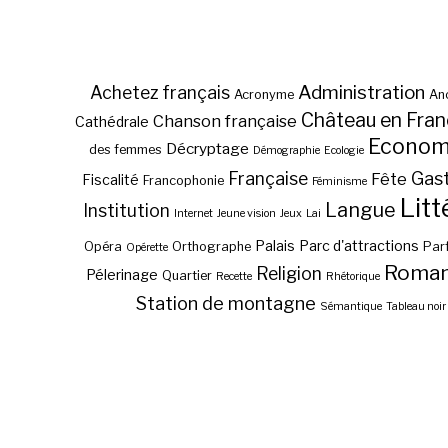
Administration
Achetez français
Acronyme
Anc
Château en Fra
Chanson française
Cathédrale
Econom
Décryptage
des femmes
Démographie
Ecologie
Gas
Française
Fête
Fiscalité
Francophonie
Féminisme
Litt
Langue
Institution
Internet
Jeune vision
Jeux
Lai
Palais
Parc d'attractions
Opéra
Orthographe
Par
Opérette
Roma
Religion
Pélerinage
Quartier
Recette
Rhétorique
Station de montagne
Sémantique
Tableau noir