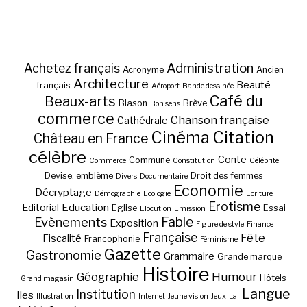
Administration
Achetez français
Acronyme
Ancien
Architecture
Beauté
français
Aéroport
Bande dessinée
Café du
Beaux-arts
Blason
Brève
Bon sens
commerce
Chanson française
Cathédrale
Cinéma
Citation
Château en France
célèbre
Conte
Commune
Commerce
Constitution
Célébrité
Devise, emblème
Droit des femmes
Divers
Documentaire
Economie
Décryptage
Démographie
Ecologie
Ecriture
Erotisme
Education
Editorial
Eglise
Essai
Elocution
Emission
Fable
Evènements
Exposition
Figure de style
Finance
Française
Fête
Fiscalité
Francophonie
Féminisme
Gazette
Gastronomie
Grammaire
Grande marque
Histoire
Géographie
Humour
Hôtels
Grand magasin
Langue
Institution
Iles
Illustration
Internet
Jeune vision
Jeux
Lai