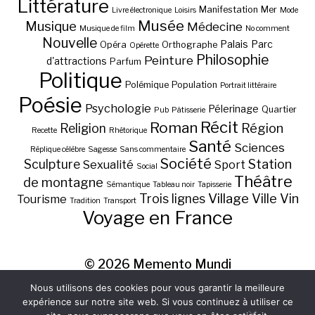
Littérature
Manifestation
Mer
Livre électronique
Loisirs
Mode
Musée
Musique
Médecine
Musique de film
No comment
Nouvelle
Palais
Parc
Opéra
Orthographe
Opérette
Philosophie
Peinture
d'attractions
Parfum
Politique
Polémique
Population
Portrait littéraire
Poésie
Psychologie
Pélerinage
Quartier
Pub
Pâtisserie
Récit
Roman
Région
Religion
Recette
Rhétorique
Santé
Sciences
Réplique célèbre
Sagesse
Sans commentaire
Société
Station
Sculpture
Sexualité
Sport
Social
Théâtre
de montagne
Sémantique
Tableau noir
Tapisserie
Village
Ville
Vin
Trois lignes
Tourisme
Tradition
Transport
Voyage en France
© 2026
Memento Mundi
Nous utilisons des cookies pour vous garantir la meilleure
expérience sur notre site web. Si vous continuez à utiliser ce