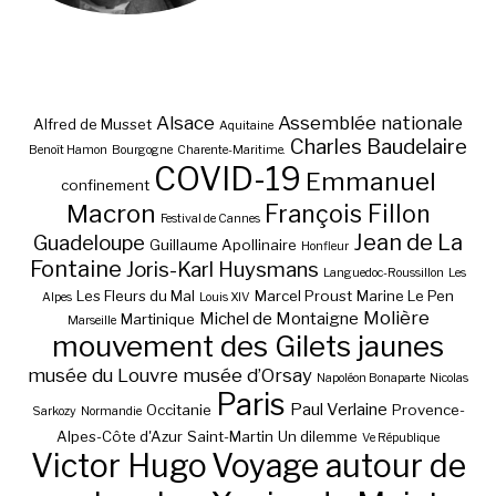
Alsace
Assemblée nationale
Alfred de Musset
Aquitaine
Charles Baudelaire
Benoît Hamon
Bourgogne
Charente-Maritime.
COVID-19
Emmanuel
confinement
Macron
François Fillon
Festival de Cannes
Jean de La
Guadeloupe
Guillaume Apollinaire
Honfleur
Fontaine
Joris-Karl Huysmans
Languedoc-Roussillon
Les
Les Fleurs du Mal
Marcel Proust
Marine Le Pen
Alpes
Louis XIV
Molière
Michel de Montaigne
Martinique
Marseille
mouvement des Gilets jaunes
musée du Louvre
musée d’Orsay
Napoléon Bonaparte
Nicolas
Paris
Paul Verlaine
Occitanie
Provence-
Sarkozy
Normandie
Alpes-Côte d'Azur
Saint-Martin
Un dilemme
Ve République
Victor Hugo
Voyage autour de