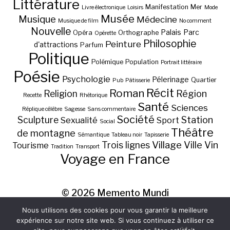
Littérature
Manifestation
Mer
Livre électronique
Loisirs
Mode
Musée
Musique
Médecine
Musique de film
No comment
Nouvelle
Palais
Parc
Opéra
Orthographe
Opérette
Philosophie
Peinture
d'attractions
Parfum
Politique
Polémique
Population
Portrait littéraire
Poésie
Psychologie
Pélerinage
Quartier
Pub
Pâtisserie
Récit
Roman
Région
Religion
Recette
Rhétorique
Santé
Sciences
Réplique célèbre
Sagesse
Sans commentaire
Société
Station
Sculpture
Sexualité
Sport
Social
Théâtre
de montagne
Sémantique
Tableau noir
Tapisserie
Village
Ville
Vin
Trois lignes
Tourisme
Tradition
Transport
Voyage en France
© 2026
Memento Mundi
Nous utilisons des cookies pour vous garantir la meilleure
expérience sur notre site web. Si vous continuez à utiliser ce