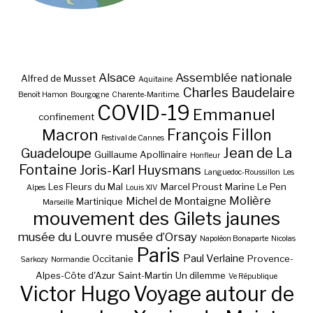
Alsace
Assemblée nationale
Alfred de Musset
Aquitaine
Charles Baudelaire
Benoît Hamon
Bourgogne
Charente-Maritime.
COVID-19
Emmanuel
confinement
Macron
François Fillon
Festival de Cannes
Jean de La
Guadeloupe
Guillaume Apollinaire
Honfleur
Fontaine
Joris-Karl Huysmans
Languedoc-Roussillon
Les
Les Fleurs du Mal
Marcel Proust
Marine Le Pen
Alpes
Louis XIV
Molière
Michel de Montaigne
Martinique
Marseille
mouvement des Gilets jaunes
musée du Louvre
musée d’Orsay
Napoléon Bonaparte
Nicolas
Paris
Paul Verlaine
Occitanie
Provence-
Sarkozy
Normandie
Alpes-Côte d'Azur
Saint-Martin
Un dilemme
Ve République
Victor Hugo
Voyage autour de