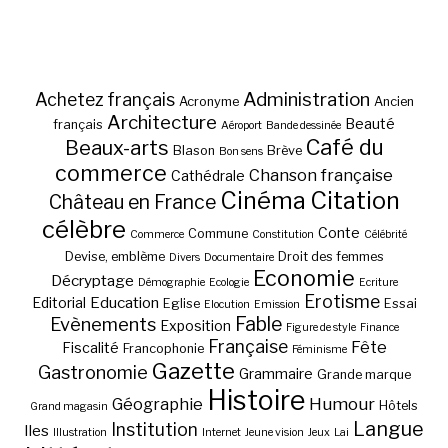
Administration
Achetez français
Acronyme
Ancien
Architecture
Beauté
français
Aéroport
Bande dessinée
Café du
Beaux-arts
Blason
Brève
Bon sens
commerce
Chanson française
Cathédrale
Cinéma
Citation
Château en France
célèbre
Conte
Commune
Commerce
Constitution
Célébrité
Devise, emblème
Droit des femmes
Divers
Documentaire
Economie
Décryptage
Démographie
Ecologie
Ecriture
Erotisme
Education
Editorial
Eglise
Essai
Elocution
Emission
Fable
Evènements
Exposition
Figure de style
Finance
Française
Fête
Fiscalité
Francophonie
Féminisme
Gazette
Gastronomie
Grammaire
Grande marque
Histoire
Géographie
Humour
Hôtels
Grand magasin
Langue
Institution
Iles
Illustration
Internet
Jeune vision
Jeux
Lai