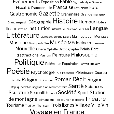
Fable
Evènements
Exposition
Figure de style
Finance
Française
Fête
Fiscalité
Francophonie
Féminisme
Gazette
Gastronomie
Grammaire
Grande marque
Histoire
Géographie
Humour
Hôtels
Grand magasin
Langue
Institution
Iles
Illustration
Internet
Jeune vision
Jeux
Lai
Littérature
Manifestation
Mer
Livre électronique
Loisirs
Mode
Musée
Musique
Médecine
Musique de film
No comment
Nouvelle
Palais
Parc
Opéra
Orthographe
Opérette
Philosophie
Peinture
d'attractions
Parfum
Politique
Polémique
Population
Portrait littéraire
Poésie
Psychologie
Pélerinage
Quartier
Pub
Pâtisserie
Récit
Roman
Région
Religion
Recette
Rhétorique
Santé
Sciences
Réplique célèbre
Sagesse
Sans commentaire
Société
Station
Sculpture
Sexualité
Sport
Social
Théâtre
de montagne
Sémantique
Tableau noir
Tapisserie
Village
Ville
Vin
Trois lignes
Tourisme
Tradition
Transport
Voyage en France