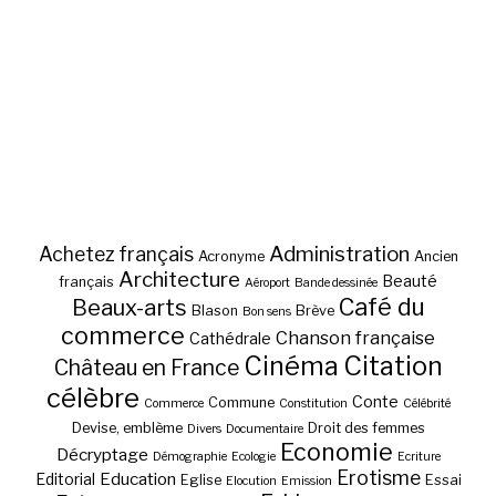
Administration
Achetez français
Acronyme
Ancien
Architecture
Beauté
français
Aéroport
Bande dessinée
Café du
Beaux-arts
Blason
Brève
Bon sens
commerce
Chanson française
Cathédrale
Cinéma
Citation
Château en France
célèbre
Conte
Commune
Commerce
Constitution
Célébrité
Devise, emblème
Droit des femmes
Divers
Documentaire
Economie
Décryptage
Démographie
Ecologie
Ecriture
Erotisme
Education
Editorial
Eglise
Essai
Elocution
Emission