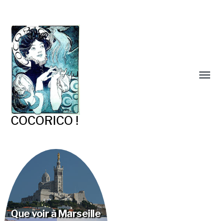
COCORICO !
Que voir à Marseille