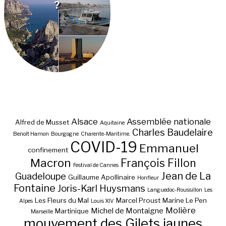
?
Alsace
Assemblée nationale
Alfred de Musset
Aquitaine
Charles Baudelaire
Benoît Hamon
Bourgogne
Charente-Maritime.
COVID-19
Emmanuel
confinement
Macron
François Fillon
Festival de Cannes
Jean de La
Guadeloupe
Guillaume Apollinaire
Honfleur
Fontaine
Joris-Karl Huysmans
Languedoc-Roussillon
Les
Les Fleurs du Mal
Marcel Proust
Marine Le Pen
Alpes
Louis XIV
Molière
Michel de Montaigne
Martinique
Marseille
mouvement des Gilets jaunes