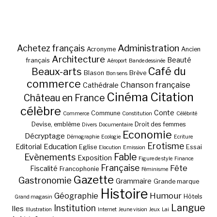
Administration
Achetez français
Acronyme
Ancien
Architecture
Beauté
français
Aéroport
Bande dessinée
Café du
Beaux-arts
Blason
Brève
Bon sens
commerce
Chanson française
Cathédrale
Cinéma
Citation
Château en France
célèbre
Conte
Commune
Commerce
Constitution
Célébrité
Devise, emblème
Droit des femmes
Divers
Documentaire
Economie
Décryptage
Démographie
Ecologie
Ecriture
Erotisme
Education
Editorial
Eglise
Essai
Elocution
Emission
Fable
Evènements
Exposition
Figure de style
Finance
Française
Fête
Fiscalité
Francophonie
Féminisme
Gazette
Gastronomie
Grammaire
Grande marque
Histoire
Géographie
Humour
Hôtels
Grand magasin
Langue
Institution
Iles
Illustration
Internet
Jeune vision
Jeux
Lai