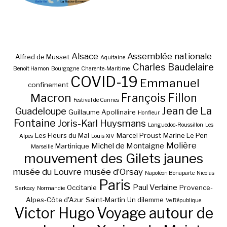
Alsace
Assemblée nationale
Alfred de Musset
Aquitaine
Charles Baudelaire
Benoît Hamon
Bourgogne
Charente-Maritime.
COVID-19
Emmanuel
confinement
Macron
François Fillon
Festival de Cannes
Jean de La
Guadeloupe
Guillaume Apollinaire
Honfleur
Fontaine
Joris-Karl Huysmans
Languedoc-Roussillon
Les
Les Fleurs du Mal
Marcel Proust
Marine Le Pen
Alpes
Louis XIV
Molière
Michel de Montaigne
Martinique
Marseille
mouvement des Gilets jaunes
musée du Louvre
musée d’Orsay
Napoléon Bonaparte
Nicolas
Paris
Paul Verlaine
Occitanie
Provence-
Sarkozy
Normandie
Alpes-Côte d'Azur
Saint-Martin
Un dilemme
Ve République
Victor Hugo
Voyage autour de