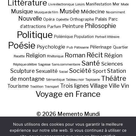
Littérature
Manifestation
Mer
Livre électronique
Loisirs
Mode
Musée
Musique
Médecine
Musique de film
No comment
Nouvelle
Palais
Parc
Opéra
Orthographe
Opérette
Philosophie
Peinture
d'attractions
Parfum
Politique
Polémique
Population
Portrait littéraire
Poésie
Psychologie
Pélerinage
Quartier
Pub
Pâtisserie
Récit
Roman
Région
Religion
Recette
Rhétorique
Santé
Sciences
Réplique célèbre
Sagesse
Sans commentaire
Société
Station
Sculpture
Sexualité
Sport
Social
Théâtre
de montagne
Sémantique
Tableau noir
Tapisserie
Village
Ville
Vin
Trois lignes
Tourisme
Tradition
Transport
Voyage en France
© 2026
Memento Mundi
Nous utilisons des cookies pour vous garantir la meilleure
expérience sur notre site web. Si vous continuez à utiliser ce