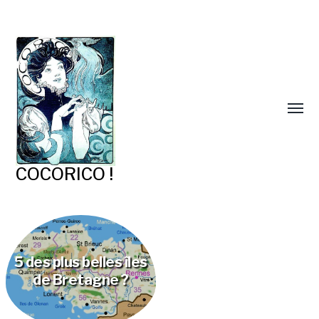
COCORICO !
5 des plus belles îles
de Bretagne ?