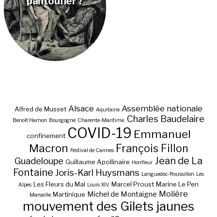
pantoufler ?
Alsace
Assemblée nationale
Alfred de Musset
Aquitaine
Charles Baudelaire
Benoît Hamon
Bourgogne
Charente-Maritime.
COVID-19
Emmanuel
confinement
Macron
François Fillon
Festival de Cannes
Jean de La
Guadeloupe
Guillaume Apollinaire
Honfleur
Fontaine
Joris-Karl Huysmans
Languedoc-Roussillon
Les
Les Fleurs du Mal
Marcel Proust
Marine Le Pen
Alpes
Louis XIV
Molière
Michel de Montaigne
Martinique
Marseille
mouvement des Gilets jaunes