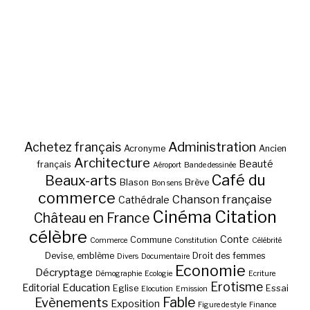
Administration
Achetez français
Acronyme
Ancien
Architecture
Beauté
français
Aéroport
Bande dessinée
Café du
Beaux-arts
Blason
Brève
Bon sens
commerce
Chanson française
Cathédrale
Cinéma
Citation
Château en France
célèbre
Conte
Commune
Commerce
Constitution
Célébrité
Devise, emblème
Droit des femmes
Divers
Documentaire
Economie
Décryptage
Démographie
Ecologie
Ecriture
Erotisme
Education
Editorial
Eglise
Essai
Elocution
Emission
Fable
Evènements
Exposition
Figure de style
Finance