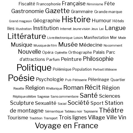
Française
Fête
Fiscalité
Francophonie
Féminisme
Gazette
Gastronomie
Grammaire
Grande marque
Histoire
Géographie
Humour
Hôtels
Grand magasin
Langue
Institution
Iles
Illustration
Internet
Jeune vision
Jeux
Lai
Littérature
Manifestation
Mer
Livre électronique
Loisirs
Mode
Musée
Musique
Médecine
Musique de film
No comment
Nouvelle
Palais
Parc
Opéra
Orthographe
Opérette
Philosophie
Peinture
d'attractions
Parfum
Politique
Polémique
Population
Portrait littéraire
Poésie
Psychologie
Pélerinage
Quartier
Pub
Pâtisserie
Récit
Roman
Région
Religion
Recette
Rhétorique
Santé
Sciences
Réplique célèbre
Sagesse
Sans commentaire
Société
Station
Sculpture
Sexualité
Sport
Social
Théâtre
de montagne
Sémantique
Tableau noir
Tapisserie
Village
Ville
Vin
Trois lignes
Tourisme
Tradition
Transport
Voyage en France