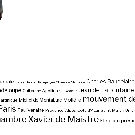
Charles Baudelaire
ionale
Benoît Hamon
Bourgogne
Charente-Maritime.
Jean de La Fontaine
adeloupe
Guillaume Apollinaire
Honfleur
mouvement des
Molière
Michel de Montaigne
artinique
Paris
Paul Verlaine
Provence-Alpes-Côte d'Azur
Saint-Martin
Un d
hambre
Xavier de Maistre
Élection prési