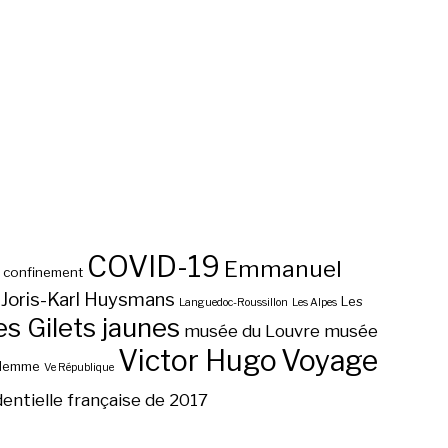
COVID-19
Emmanuel
confinement
Joris-Karl Huysmans
Les
Languedoc-Roussillon
Les Alpes
 Gilets jaunes
musée du Louvre
musée
Victor Hugo
Voyage
ilemme
Ve République
dentielle française de 2017