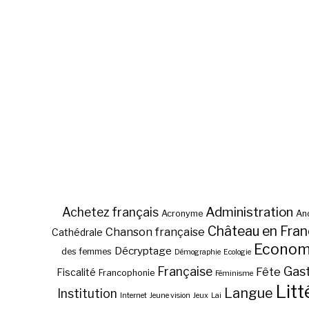
Administration
Achetez français
Acronyme
Anc
Château en Fra
Chanson française
Cathédrale
Econom
Décryptage
des femmes
Démographie
Ecologie
Gas
Française
Fête
Fiscalité
Francophonie
Féminisme
Litt
Langue
Institution
Internet
Jeune vision
Jeux
Lai