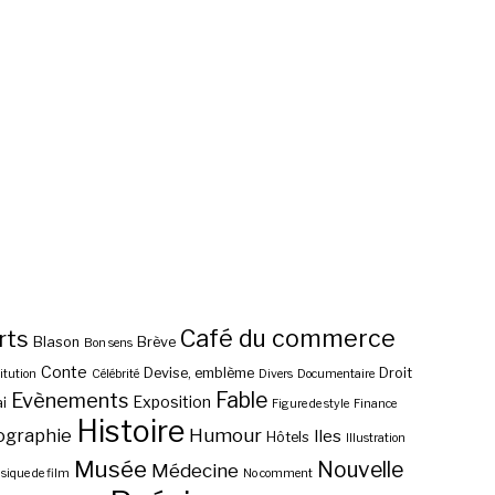
Café du commerce
rts
Blason
Brève
Bon sens
Conte
Devise, emblème
Droit
itution
Célébrité
Divers
Documentaire
Fable
Evènements
Exposition
i
Figure de style
Finance
Histoire
ographie
Humour
Iles
Hôtels
Illustration
Musée
Nouvelle
Médecine
ique de film
No comment