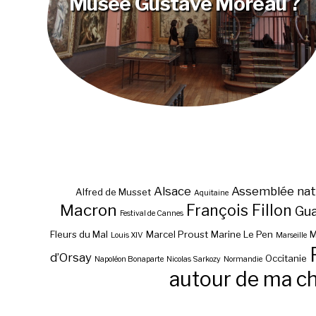
Musée Gustave Moreau ?
Alsace
Assemblée nat
Alfred de Musset
Aquitaine
Macron
François Fillon
Gu
Festival de Cannes
Fleurs du Mal
Marcel Proust
Marine Le Pen
M
Louis XIV
Marseille
d’Orsay
Occitanie
Napoléon Bonaparte
Nicolas Sarkozy
Normandie
autour de ma c