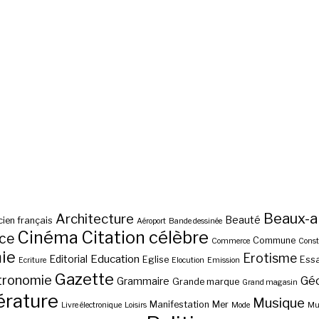
Beaux-a
Architecture
Beauté
ien français
Aéroport
Bande dessinée
Cinéma
Citation célèbre
nce
Commune
Commerce
Const
ie
Erotisme
Education
Editorial
Eglise
Essa
Ecriture
Elocution
Emission
Gazette
tronomie
Gé
Grammaire
Grande marque
Grand magasin
érature
Musique
Manifestation
Mer
Livre électronique
Loisirs
Mode
Mus