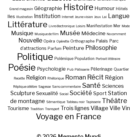
Histoire
Géographie
Humour
Hôtels
Grand magasin
Langue
Institution
Iles
Illustration
Internet
Jeune vision
Jeux
Lai
Littérature
Manifestation
Mer
Livre électronique
Loisirs
Mode
Musée
Musique
Médecine
Musique de film
No comment
Nouvelle
Palais
Parc
Opéra
Orthographe
Opérette
Philosophie
Peinture
d'attractions
Parfum
Politique
Polémique
Population
Portrait littéraire
Poésie
Psychologie
Pélerinage
Quartier
Pub
Pâtisserie
Récit
Roman
Région
Religion
Recette
Rhétorique
Santé
Sciences
Réplique célèbre
Sagesse
Sans commentaire
Société
Station
Sculpture
Sexualité
Sport
Social
Théâtre
de montagne
Sémantique
Tableau noir
Tapisserie
Village
Ville
Vin
Trois lignes
Tourisme
Tradition
Transport
Voyage en France
© 2026
Memento Mundi