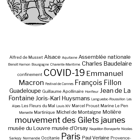
Alsace
Assemblée nationale
Alfred de Musset
Aquitaine
Charles Baudelaire
Benoît Hamon
Bourgogne
Charente-Maritime.
COVID-19
Emmanuel
confinement
Macron
François Fillon
Festival de Cannes
Jean de La
Guadeloupe
Guillaume Apollinaire
Honfleur
Fontaine
Joris-Karl Huysmans
Languedoc-Roussillon
Les
Les Fleurs du Mal
Marcel Proust
Marine Le Pen
Alpes
Louis XIV
Molière
Michel de Montaigne
Martinique
Marseille
mouvement des Gilets jaunes
musée du Louvre
musée d’Orsay
Napoléon Bonaparte
Nicolas
Paris
Paul Verlaine
Occitanie
Provence-
Sarkozy
Normandie