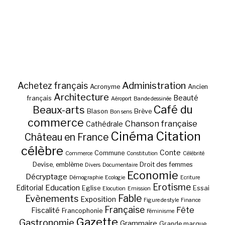
Administration
Achetez français
Acronyme
Ancien
Architecture
Beauté
français
Aéroport
Bande dessinée
Café du
Beaux-arts
Blason
Brève
Bon sens
commerce
Chanson française
Cathédrale
Cinéma
Citation
Château en France
célèbre
Conte
Commune
Commerce
Constitution
Célébrité
Devise, emblème
Droit des femmes
Divers
Documentaire
Economie
Décryptage
Démographie
Ecologie
Ecriture
Erotisme
Education
Editorial
Eglise
Essai
Elocution
Emission
Fable
Evènements
Exposition
Figure de style
Finance
Française
Fête
Fiscalité
Francophonie
Féminisme
Gazette
Gastronomie
Grammaire
Grande marque