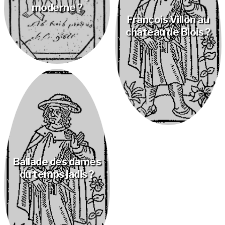
moderne ?
François Villon au
château de Blois ?
Ballade des dames
du temps jadis ?