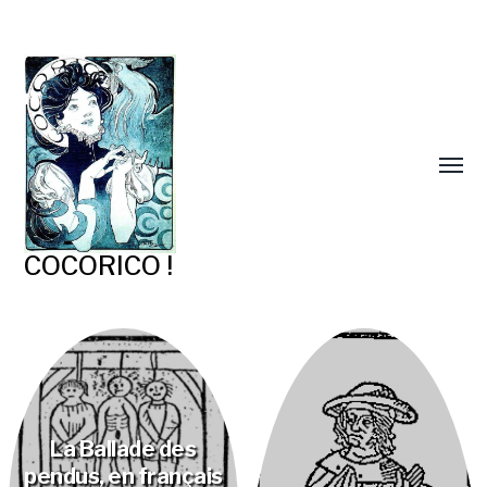
COCORICO !
La Ballade des
pendus, en français