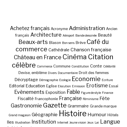
Administration
Achetez français
Acronyme
Ancien
Architecture
Beauté
français
Aéroport
Bande dessinée
Café du
Beaux-arts
Blason
Brève
Bon sens
commerce
Chanson française
Cathédrale
Cinéma
Citation
Château en France
célèbre
Conte
Commune
Commerce
Constitution
Célébrité
Devise, emblème
Droit des femmes
Divers
Documentaire
Economie
Décryptage
Démographie
Ecologie
Ecriture
Erotisme
Education
Editorial
Eglise
Essai
Elocution
Emission
Fable
Evènements
Exposition
Figure de style
Finance
Française
Fête
Fiscalité
Francophonie
Féminisme
Gazette
Gastronomie
Grammaire
Grande marque
Histoire
Géographie
Humour
Hôtels
Grand magasin
Langue
Institution
Iles
Illustration
Internet
Jeune vision
Jeux
Lai