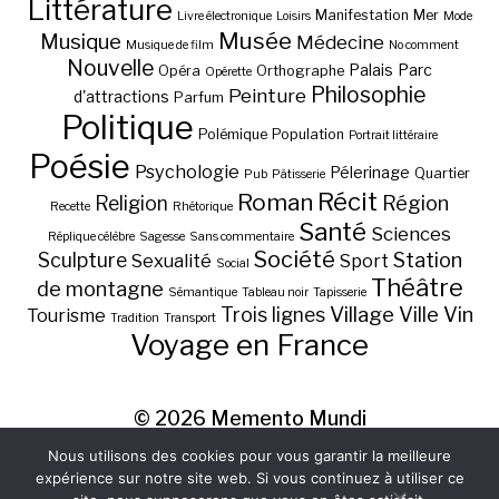
Littérature
Manifestation
Mer
Livre électronique
Loisirs
Mode
Musée
Musique
Médecine
Musique de film
No comment
Nouvelle
Palais
Parc
Opéra
Orthographe
Opérette
Philosophie
Peinture
d'attractions
Parfum
Politique
Polémique
Population
Portrait littéraire
Poésie
Psychologie
Pélerinage
Quartier
Pub
Pâtisserie
Récit
Roman
Région
Religion
Recette
Rhétorique
Santé
Sciences
Réplique célèbre
Sagesse
Sans commentaire
Société
Station
Sculpture
Sexualité
Sport
Social
Théâtre
de montagne
Sémantique
Tableau noir
Tapisserie
Village
Ville
Vin
Trois lignes
Tourisme
Tradition
Transport
Voyage en France
© 2026
Memento Mundi
Nous utilisons des cookies pour vous garantir la meilleure
expérience sur notre site web. Si vous continuez à utiliser ce