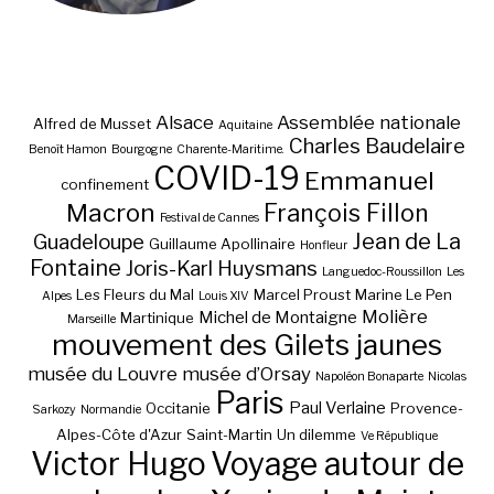
Alsace
Assemblée nationale
Alfred de Musset
Aquitaine
Charles Baudelaire
Benoît Hamon
Bourgogne
Charente-Maritime.
COVID-19
Emmanuel
confinement
Macron
François Fillon
Festival de Cannes
Jean de La
Guadeloupe
Guillaume Apollinaire
Honfleur
Fontaine
Joris-Karl Huysmans
Languedoc-Roussillon
Les
Les Fleurs du Mal
Marcel Proust
Marine Le Pen
Alpes
Louis XIV
Molière
Michel de Montaigne
Martinique
Marseille
mouvement des Gilets jaunes
musée du Louvre
musée d’Orsay
Napoléon Bonaparte
Nicolas
Paris
Paul Verlaine
Occitanie
Provence-
Sarkozy
Normandie
Alpes-Côte d'Azur
Saint-Martin
Un dilemme
Ve République
Victor Hugo
Voyage autour de