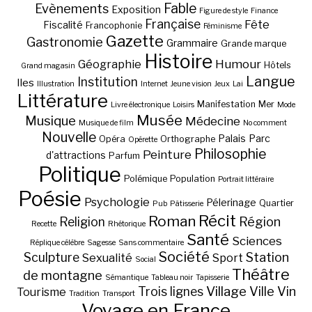
Fable
Evènements
Exposition
Figure de style
Finance
Française
Fête
Fiscalité
Francophonie
Féminisme
Gazette
Gastronomie
Grammaire
Grande marque
Histoire
Géographie
Humour
Hôtels
Grand magasin
Langue
Institution
Iles
Illustration
Internet
Jeune vision
Jeux
Lai
Littérature
Manifestation
Mer
Livre électronique
Loisirs
Mode
Musée
Musique
Médecine
Musique de film
No comment
Nouvelle
Palais
Parc
Opéra
Orthographe
Opérette
Philosophie
Peinture
d'attractions
Parfum
Politique
Polémique
Population
Portrait littéraire
Poésie
Psychologie
Pélerinage
Quartier
Pub
Pâtisserie
Récit
Roman
Région
Religion
Recette
Rhétorique
Santé
Sciences
Réplique célèbre
Sagesse
Sans commentaire
Société
Station
Sculpture
Sexualité
Sport
Social
Théâtre
de montagne
Sémantique
Tableau noir
Tapisserie
Village
Ville
Vin
Trois lignes
Tourisme
Tradition
Transport
Voyage en France