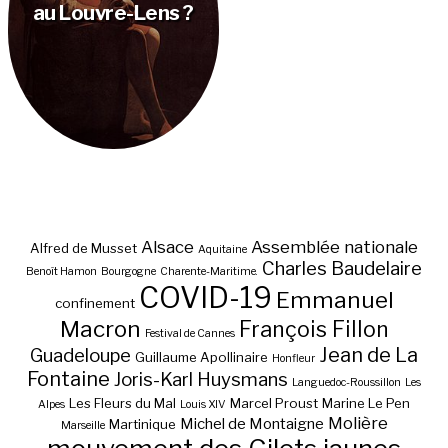
au Louvre-Lens ?
Alsace
Assemblée nationale
Alfred de Musset
Aquitaine
Charles Baudelaire
Benoît Hamon
Bourgogne
Charente-Maritime.
COVID-19
Emmanuel
confinement
Macron
François Fillon
Festival de Cannes
Jean de La
Guadeloupe
Guillaume Apollinaire
Honfleur
Fontaine
Joris-Karl Huysmans
Languedoc-Roussillon
Les
Les Fleurs du Mal
Marcel Proust
Marine Le Pen
Alpes
Louis XIV
Molière
Michel de Montaigne
Martinique
Marseille