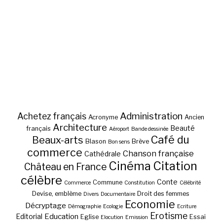
Administration
Achetez français
Acronyme
Ancien
Architecture
Beauté
français
Aéroport
Bande dessinée
Café du
Beaux-arts
Blason
Brève
Bon sens
commerce
Chanson française
Cathédrale
Cinéma
Citation
Château en France
célèbre
Conte
Commune
Commerce
Constitution
Célébrité
Devise, emblème
Droit des femmes
Divers
Documentaire
Economie
Décryptage
Démographie
Ecologie
Ecriture
Erotisme
Education
Editorial
Eglise
Essai
Elocution
Emission