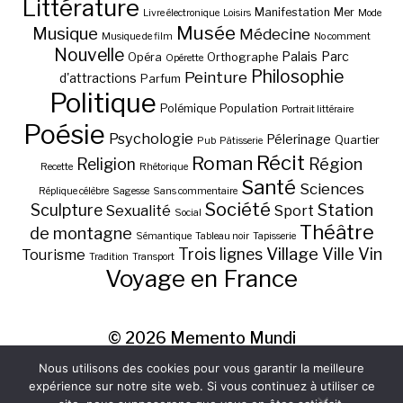
Littérature
Manifestation
Mer
Livre électronique
Loisirs
Mode
Musée
Musique
Médecine
Musique de film
No comment
Nouvelle
Palais
Parc
Opéra
Orthographe
Opérette
Philosophie
Peinture
d'attractions
Parfum
Politique
Polémique
Population
Portrait littéraire
Poésie
Psychologie
Pélerinage
Quartier
Pub
Pâtisserie
Récit
Roman
Région
Religion
Recette
Rhétorique
Santé
Sciences
Réplique célèbre
Sagesse
Sans commentaire
Société
Station
Sculpture
Sexualité
Sport
Social
Théâtre
de montagne
Sémantique
Tableau noir
Tapisserie
Village
Ville
Vin
Trois lignes
Tourisme
Tradition
Transport
Voyage en France
© 2026
Memento Mundi
Nous utilisons des cookies pour vous garantir la meilleure
expérience sur notre site web. Si vous continuez à utiliser ce