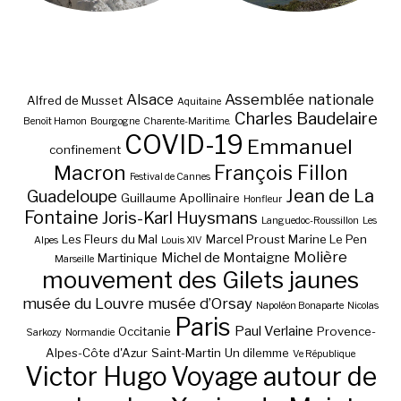
Alsace
Assemblée nationale
Alfred de Musset
Aquitaine
Charles Baudelaire
Benoît Hamon
Bourgogne
Charente-Maritime.
COVID-19
Emmanuel
confinement
Macron
François Fillon
Festival de Cannes
Jean de La
Guadeloupe
Guillaume Apollinaire
Honfleur
Fontaine
Joris-Karl Huysmans
Languedoc-Roussillon
Les
Les Fleurs du Mal
Marcel Proust
Marine Le Pen
Alpes
Louis XIV
Molière
Michel de Montaigne
Martinique
Marseille
mouvement des Gilets jaunes
musée du Louvre
musée d’Orsay
Napoléon Bonaparte
Nicolas
Paris
Paul Verlaine
Occitanie
Provence-
Sarkozy
Normandie
Alpes-Côte d'Azur
Saint-Martin
Un dilemme
Ve République
Victor Hugo
Voyage autour de