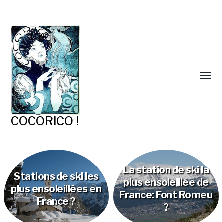
COCORICO !
La station de ski la
Stations de ski les
plus ensoleillée de
plus ensoleillées en
France: Font Romeu
France ?
?