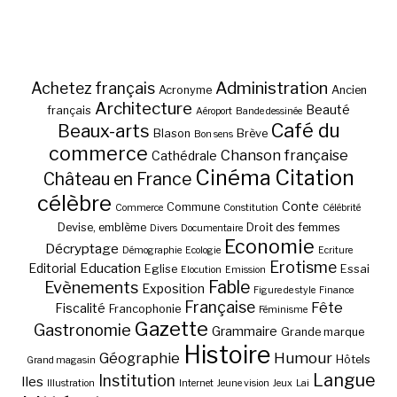
Administration
Achetez français
Acronyme
Ancien
Architecture
Beauté
français
Aéroport
Bande dessinée
Café du
Beaux-arts
Blason
Brève
Bon sens
commerce
Chanson française
Cathédrale
Cinéma
Citation
Château en France
célèbre
Conte
Commune
Commerce
Constitution
Célébrité
Devise, emblème
Droit des femmes
Divers
Documentaire
Economie
Décryptage
Démographie
Ecologie
Ecriture
Erotisme
Education
Editorial
Eglise
Essai
Elocution
Emission
Fable
Evènements
Exposition
Figure de style
Finance
Française
Fête
Fiscalité
Francophonie
Féminisme
Gazette
Gastronomie
Grammaire
Grande marque
Histoire
Géographie
Humour
Hôtels
Grand magasin
Langue
Institution
Iles
Illustration
Internet
Jeune vision
Jeux
Lai