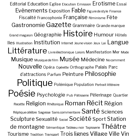
Erotisme
Education
Editorial
Eglise
Essai
Elocution
Emission
Fable
Evènements
Exposition
Figure de style
Finance
Française
Fête
Fiscalité
Francophonie
Féminisme
Gazette
Gastronomie
Grammaire
Grande marque
Histoire
Géographie
Humour
Hôtels
Grand magasin
Langue
Institution
Iles
Illustration
Internet
Jeune vision
Jeux
Lai
Littérature
Manifestation
Mer
Livre électronique
Loisirs
Mode
Musée
Musique
Médecine
Musique de film
No comment
Nouvelle
Palais
Parc
Opéra
Orthographe
Opérette
Philosophie
Peinture
d'attractions
Parfum
Politique
Polémique
Population
Portrait littéraire
Poésie
Psychologie
Pélerinage
Quartier
Pub
Pâtisserie
Récit
Roman
Région
Religion
Recette
Rhétorique
Santé
Sciences
Réplique célèbre
Sagesse
Sans commentaire
Société
Station
Sculpture
Sexualité
Sport
Social
Théâtre
de montagne
Sémantique
Tableau noir
Tapisserie
Village
Ville
Vin
Trois lignes
Tourisme
Tradition
Transport