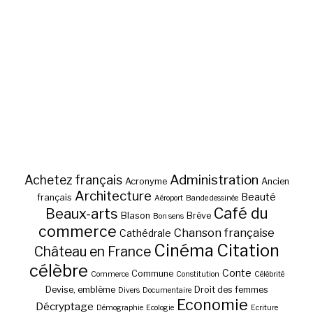
Administration
Achetez français
Acronyme
Ancien
Architecture
Beauté
français
Aéroport
Bande dessinée
Café du
Beaux-arts
Blason
Brève
Bon sens
commerce
Chanson française
Cathédrale
Cinéma
Citation
Château en France
célèbre
Conte
Commune
Commerce
Constitution
Célébrité
Devise, emblème
Droit des femmes
Divers
Documentaire
Economie
Décryptage
Démographie
Ecologie
Ecriture