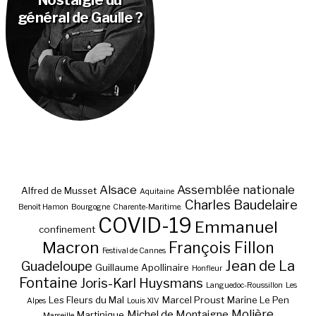
général de Gaulle ?
Alsace
Assemblée nationale
Alfred de Musset
Aquitaine
Charles Baudelaire
Benoît Hamon
Bourgogne
Charente-Maritime.
COVID-19
Emmanuel
confinement
Macron
François Fillon
Festival de Cannes
Jean de La
Guadeloupe
Guillaume Apollinaire
Honfleur
Fontaine
Joris-Karl Huysmans
Languedoc-Roussillon
Les
Les Fleurs du Mal
Marcel Proust
Marine Le Pen
Alpes
Louis XIV
Molière
Michel de Montaigne
Martinique
Marseille