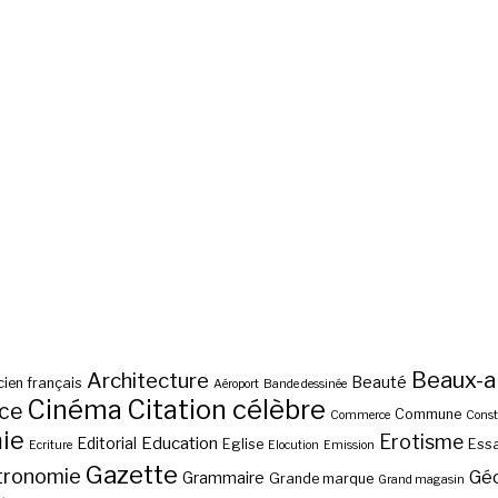
Beaux-a
Architecture
Beauté
ien français
Aéroport
Bande dessinée
Cinéma
Citation célèbre
nce
Commune
Commerce
Const
ie
Erotisme
Education
Editorial
Eglise
Essa
Ecriture
Elocution
Emission
Gazette
tronomie
Gé
Grammaire
Grande marque
Grand magasin