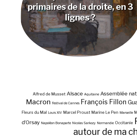
primaires de la droite, en 3
lignes ?
Alsace
Assemblée nat
Alfred de Musset
Aquitaine
Macron
François Fillon
Gu
Festival de Cannes
Fleurs du Mal
Marcel Proust
Marine Le Pen
M
Louis XIV
Marseille
d’Orsay
Occitanie
Napoléon Bonaparte
Nicolas Sarkozy
Normandie
autour de ma c