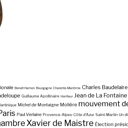
Charles Baudelaire
ionale
Benoît Hamon
Bourgogne
Charente-Maritime.
Jean de La Fontaine
adeloupe
Guillaume Apollinaire
Honfleur
mouvement des
Molière
Michel de Montaigne
artinique
Paris
Paul Verlaine
Provence-Alpes-Côte d'Azur
Saint-Martin
Un d
hambre
Xavier de Maistre
Élection prési