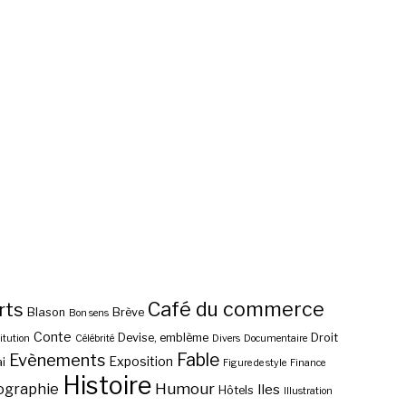
Café du commerce
rts
Blason
Brève
Bon sens
Conte
Devise, emblème
Droit
itution
Célébrité
Divers
Documentaire
Fable
Evènements
Exposition
i
Figure de style
Finance
Histoire
ographie
Humour
Iles
Hôtels
Illustration