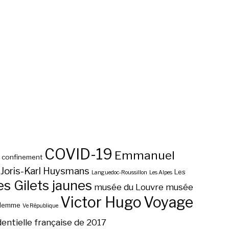
COVID-19
Emmanuel
confinement
Joris-Karl Huysmans
Les
Languedoc-Roussillon
Les Alpes
 Gilets jaunes
musée du Louvre
musée
Victor Hugo
Voyage
ilemme
Ve République
dentielle française de 2017