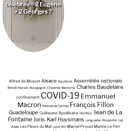
célèbres = 2 Eugène
+ 2 Georges ?
Alsace
Assemblée nationale
Alfred de Musset
Aquitaine
Charles Baudelaire
Benoît Hamon
Bourgogne
Charente-Maritime.
COVID-19
Emmanuel
confinement
Macron
François Fillon
Festival de Cannes
Jean de La
Guadeloupe
Guillaume Apollinaire
Honfleur
Fontaine
Joris-Karl Huysmans
Languedoc-Roussillon
Les
Les Fleurs du Mal
Marcel Proust
Marine Le Pen
Alpes
Louis XIV