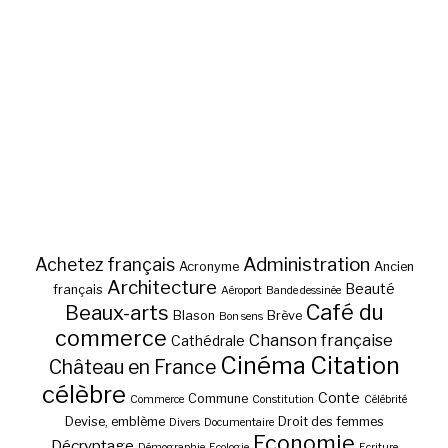
Administration
Achetez français
Acronyme
Ancien
Architecture
Beauté
français
Aéroport
Bande dessinée
Café du
Beaux-arts
Blason
Brève
Bon sens
commerce
Chanson française
Cathédrale
Cinéma
Citation
Château en France
célèbre
Conte
Commune
Commerce
Constitution
Célébrité
Devise, emblème
Droit des femmes
Divers
Documentaire
Economie
Décryptage
Démographie
Ecologie
Ecriture