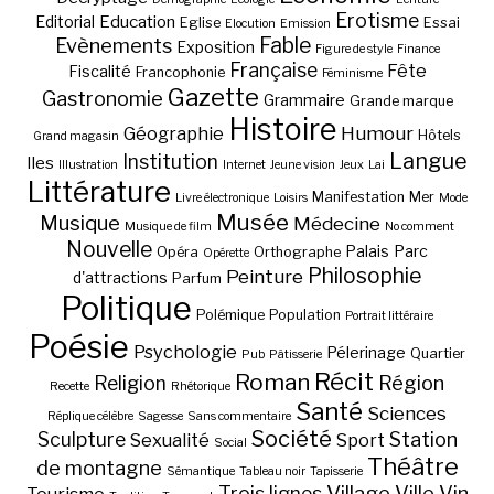
Erotisme
Education
Editorial
Eglise
Essai
Elocution
Emission
Fable
Evènements
Exposition
Figure de style
Finance
Française
Fête
Fiscalité
Francophonie
Féminisme
Gazette
Gastronomie
Grammaire
Grande marque
Histoire
Géographie
Humour
Hôtels
Grand magasin
Langue
Institution
Iles
Illustration
Internet
Jeune vision
Jeux
Lai
Littérature
Manifestation
Mer
Livre électronique
Loisirs
Mode
Musée
Musique
Médecine
Musique de film
No comment
Nouvelle
Palais
Parc
Opéra
Orthographe
Opérette
Philosophie
Peinture
d'attractions
Parfum
Politique
Polémique
Population
Portrait littéraire
Poésie
Psychologie
Pélerinage
Quartier
Pub
Pâtisserie
Récit
Roman
Région
Religion
Recette
Rhétorique
Santé
Sciences
Réplique célèbre
Sagesse
Sans commentaire
Société
Station
Sculpture
Sexualité
Sport
Social
Théâtre
de montagne
Sémantique
Tableau noir
Tapisserie
Village
Ville
Vin
Trois lignes
Tourisme