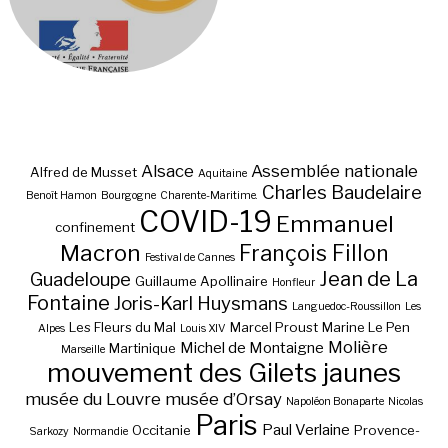
Alsace
Assemblée nationale
Alfred de Musset
Aquitaine
Charles Baudelaire
Benoît Hamon
Bourgogne
Charente-Maritime.
COVID-19
Emmanuel
confinement
Macron
François Fillon
Festival de Cannes
Jean de La
Guadeloupe
Guillaume Apollinaire
Honfleur
Fontaine
Joris-Karl Huysmans
Languedoc-Roussillon
Les
Les Fleurs du Mal
Marcel Proust
Marine Le Pen
Alpes
Louis XIV
Molière
Michel de Montaigne
Martinique
Marseille
mouvement des Gilets jaunes
musée du Louvre
musée d’Orsay
Napoléon Bonaparte
Nicolas
Paris
Paul Verlaine
Occitanie
Provence-
Sarkozy
Normandie