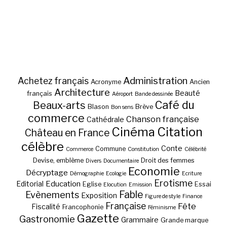
Administration
Achetez français
Acronyme
Ancien
Architecture
Beauté
français
Aéroport
Bande dessinée
Café du
Beaux-arts
Blason
Brève
Bon sens
commerce
Chanson française
Cathédrale
Cinéma
Citation
Château en France
célèbre
Conte
Commune
Commerce
Constitution
Célébrité
Devise, emblème
Droit des femmes
Divers
Documentaire
Economie
Décryptage
Démographie
Ecologie
Ecriture
Erotisme
Education
Editorial
Eglise
Essai
Elocution
Emission
Fable
Evènements
Exposition
Figure de style
Finance
Française
Fête
Fiscalité
Francophonie
Féminisme
Gazette
Gastronomie
Grammaire
Grande marque