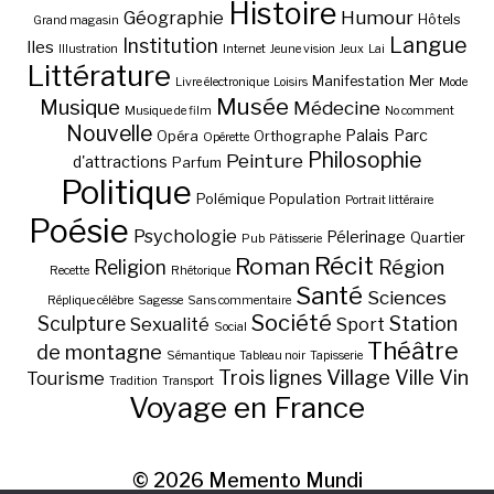
Histoire
Géographie
Humour
Hôtels
Grand magasin
Langue
Institution
Iles
Illustration
Internet
Jeune vision
Jeux
Lai
Littérature
Manifestation
Mer
Livre électronique
Loisirs
Mode
Musée
Musique
Médecine
Musique de film
No comment
Nouvelle
Palais
Parc
Opéra
Orthographe
Opérette
Philosophie
Peinture
d'attractions
Parfum
Politique
Polémique
Population
Portrait littéraire
Poésie
Psychologie
Pélerinage
Quartier
Pub
Pâtisserie
Récit
Roman
Région
Religion
Recette
Rhétorique
Santé
Sciences
Réplique célèbre
Sagesse
Sans commentaire
Société
Station
Sculpture
Sexualité
Sport
Social
Théâtre
de montagne
Sémantique
Tableau noir
Tapisserie
Village
Ville
Vin
Trois lignes
Tourisme
Tradition
Transport
Voyage en France
© 2026
Memento Mundi