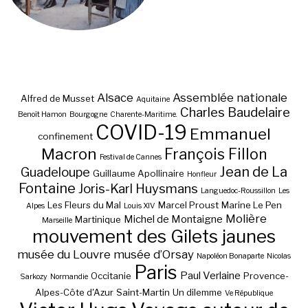
Alsace
Assemblée nationale
Alfred de Musset
Aquitaine
Charles Baudelaire
Benoît Hamon
Bourgogne
Charente-Maritime.
COVID-19
Emmanuel
confinement
Macron
François Fillon
Festival de Cannes
Jean de La
Guadeloupe
Guillaume Apollinaire
Honfleur
Fontaine
Joris-Karl Huysmans
Languedoc-Roussillon
Les
Les Fleurs du Mal
Marcel Proust
Marine Le Pen
Alpes
Louis XIV
Molière
Michel de Montaigne
Martinique
Marseille
mouvement des Gilets jaunes
musée du Louvre
musée d’Orsay
Napoléon Bonaparte
Nicolas
Paris
Paul Verlaine
Occitanie
Provence-
Sarkozy
Normandie
Alpes-Côte d'Azur
Saint-Martin
Un dilemme
Ve République