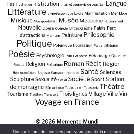
Langue
Institution
Iles
Illustration
Internet
Jeune vision
Jeux
Lai
Littérature
Manifestation
Mer
Livre électronique
Loisirs
Mode
Musée
Musique
Médecine
Musique de film
No comment
Nouvelle
Palais
Parc
Opéra
Orthographe
Opérette
Philosophie
Peinture
d'attractions
Parfum
Politique
Polémique
Population
Portrait littéraire
Poésie
Psychologie
Pélerinage
Quartier
Pub
Pâtisserie
Récit
Roman
Région
Religion
Recette
Rhétorique
Santé
Sciences
Réplique célèbre
Sagesse
Sans commentaire
Société
Station
Sculpture
Sexualité
Sport
Social
Théâtre
de montagne
Sémantique
Tableau noir
Tapisserie
Village
Ville
Vin
Trois lignes
Tourisme
Tradition
Transport
Voyage en France
© 2026
Memento Mundi
Nous utilisons des cookies pour vous garantir la meilleure