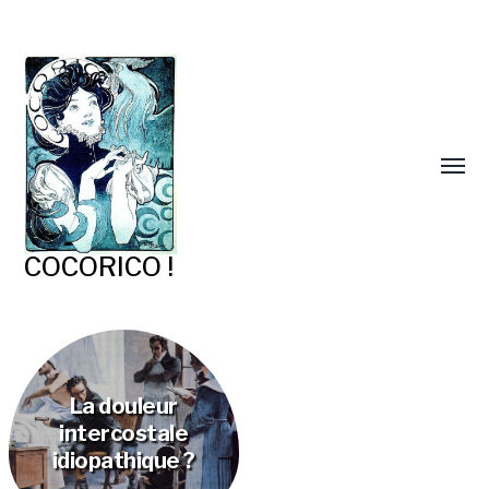
COCORICO !
La douleur
intercostale
idiopathique ?