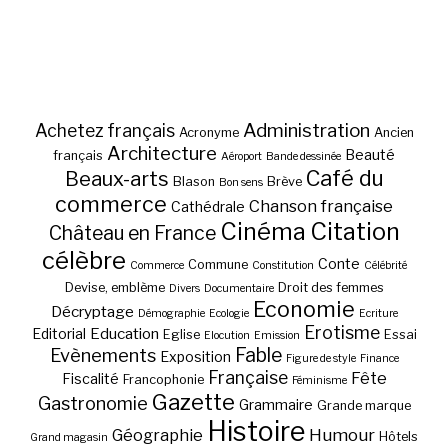
Administration
Achetez français
Acronyme
Ancien
Architecture
Beauté
français
Aéroport
Bande dessinée
Café du
Beaux-arts
Blason
Brève
Bon sens
commerce
Chanson française
Cathédrale
Cinéma
Citation
Château en France
célèbre
Conte
Commune
Commerce
Constitution
Célébrité
Devise, emblème
Droit des femmes
Divers
Documentaire
Economie
Décryptage
Démographie
Ecologie
Ecriture
Erotisme
Education
Editorial
Eglise
Essai
Elocution
Emission
Fable
Evènements
Exposition
Figure de style
Finance
Française
Fête
Fiscalité
Francophonie
Féminisme
Gazette
Gastronomie
Grammaire
Grande marque
Histoire
Géographie
Humour
Hôtels
Grand magasin