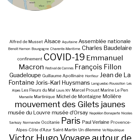
Alsace
Assemblée nationale
Alfred de Musset
Aquitaine
Charles Baudelaire
Benoît Hamon
Bourgogne
Charente-Maritime.
COVID-19
Emmanuel
confinement
Macron
François Fillon
Festival de Cannes
Jean de La
Guadeloupe
Guillaume Apollinaire
Honfleur
Fontaine
Joris-Karl Huysmans
Languedoc-Roussillon
Les
Les Fleurs du Mal
Marcel Proust
Marine Le Pen
Alpes
Louis XIV
Molière
Michel de Montaigne
Martinique
Marseille
mouvement des Gilets jaunes
musée du Louvre
musée d’Orsay
Napoléon Bonaparte
Nicolas
Paris
Paul Verlaine
Occitanie
Provence-
Sarkozy
Normandie
Alpes-Côte d'Azur
Saint-Martin
Un dilemme
Ve République
Victor Hugo
Voyage autour de