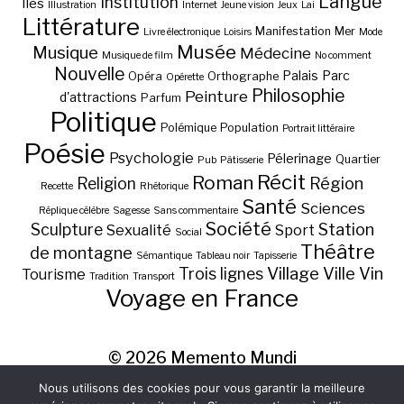
Langue
Institution
Iles
Illustration
Internet
Jeune vision
Jeux
Lai
Littérature
Manifestation
Mer
Livre électronique
Loisirs
Mode
Musée
Musique
Médecine
Musique de film
No comment
Nouvelle
Palais
Parc
Opéra
Orthographe
Opérette
Philosophie
Peinture
d'attractions
Parfum
Politique
Polémique
Population
Portrait littéraire
Poésie
Psychologie
Pélerinage
Quartier
Pub
Pâtisserie
Récit
Roman
Région
Religion
Recette
Rhétorique
Santé
Sciences
Réplique célèbre
Sagesse
Sans commentaire
Société
Station
Sculpture
Sexualité
Sport
Social
Théâtre
de montagne
Sémantique
Tableau noir
Tapisserie
Village
Ville
Vin
Trois lignes
Tourisme
Tradition
Transport
Voyage en France
© 2026
Memento Mundi
Nous utilisons des cookies pour vous garantir la meilleure