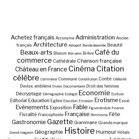
Administration
Achetez français
Acronyme
Ancien
Architecture
Beauté
français
Aéroport
Bande dessinée
Café du
Beaux-arts
Blason
Brève
Bon sens
commerce
Chanson française
Cathédrale
Cinéma
Citation
Château en France
célèbre
Conte
Commune
Commerce
Constitution
Célébrité
Devise, emblème
Droit des femmes
Divers
Documentaire
Economie
Décryptage
Démographie
Ecologie
Ecriture
Erotisme
Education
Editorial
Eglise
Essai
Elocution
Emission
Fable
Evènements
Exposition
Figure de style
Finance
Française
Fête
Fiscalité
Francophonie
Féminisme
Gazette
Gastronomie
Grammaire
Grande marque
Histoire
Géographie
Humour
Hôtels
Grand magasin