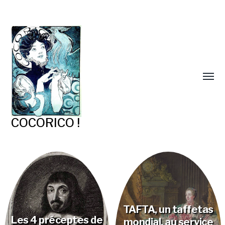
COCORICO !
TAFTA, un taffetas
Les 4 préceptes de
mondial, au service