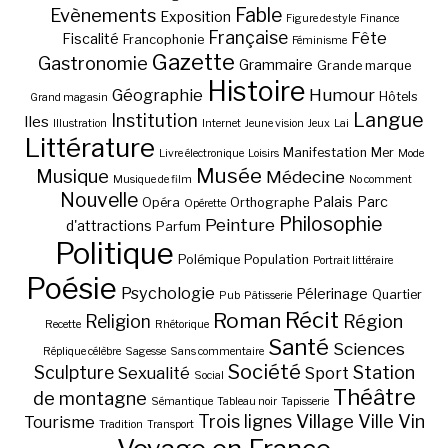
Fable
Evènements
Exposition
Figure de style
Finance
Française
Fête
Fiscalité
Francophonie
Féminisme
Gazette
Gastronomie
Grammaire
Grande marque
Histoire
Géographie
Humour
Hôtels
Grand magasin
Langue
Institution
Iles
Illustration
Internet
Jeune vision
Jeux
Lai
Littérature
Manifestation
Mer
Livre électronique
Loisirs
Mode
Musée
Musique
Médecine
Musique de film
No comment
Nouvelle
Palais
Parc
Opéra
Orthographe
Opérette
Philosophie
Peinture
d'attractions
Parfum
Politique
Polémique
Population
Portrait littéraire
Poésie
Psychologie
Pélerinage
Quartier
Pub
Pâtisserie
Récit
Roman
Région
Religion
Recette
Rhétorique
Santé
Sciences
Réplique célèbre
Sagesse
Sans commentaire
Société
Station
Sculpture
Sexualité
Sport
Social
Théâtre
de montagne
Sémantique
Tableau noir
Tapisserie
Village
Ville
Vin
Trois lignes
Tourisme
Tradition
Transport