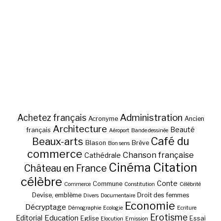
Administration
Achetez français
Acronyme
Ancien
Architecture
Beauté
français
Aéroport
Bande dessinée
Café du
Beaux-arts
Blason
Brève
Bon sens
commerce
Chanson française
Cathédrale
Cinéma
Citation
Château en France
célèbre
Conte
Commune
Commerce
Constitution
Célébrité
Devise, emblème
Droit des femmes
Divers
Documentaire
Economie
Décryptage
Démographie
Ecologie
Ecriture
Erotisme
Education
Editorial
Eglise
Essai
Elocution
Emission