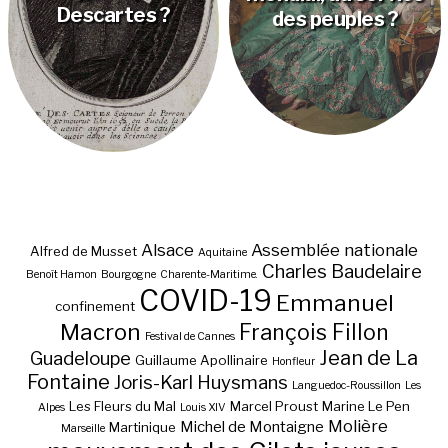
Descartes ?
des peuples ?
Mort de Freud,
renaissance de
Descartes et de
Coué ?
Alsace
Assemblée nationale
Alfred de Musset
Aquitaine
Charles Baudelaire
Benoît Hamon
Bourgogne
Charente-Maritime.
COVID-19
Emmanuel
confinement
Macron
François Fillon
Festival de Cannes
Jean de La
Guadeloupe
Guillaume Apollinaire
Honfleur
Fontaine
Joris-Karl Huysmans
Languedoc-Roussillon
Les
Les Fleurs du Mal
Marcel Proust
Marine Le Pen
Alpes
Louis XIV
Molière
Michel de Montaigne
Martinique
Marseille