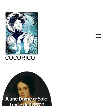
COCORICO !
A une Dame créole,
texte de 1857 ?