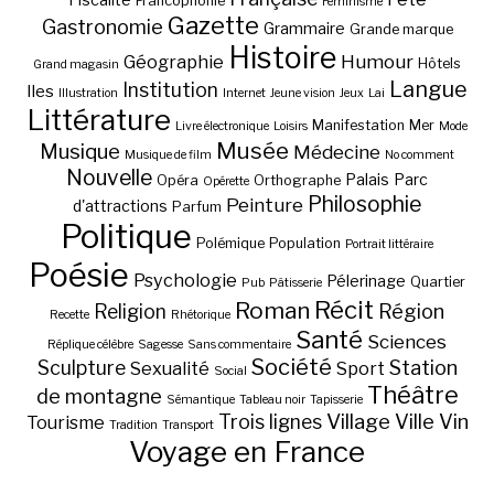
Francophonie
Féminisme
Gazette
Gastronomie
Grammaire
Grande marque
Histoire
Géographie
Humour
Hôtels
Grand magasin
Langue
Institution
Iles
Illustration
Internet
Jeune vision
Jeux
Lai
Littérature
Manifestation
Mer
Livre électronique
Loisirs
Mode
Musée
Musique
Médecine
Musique de film
No comment
Nouvelle
Palais
Parc
Opéra
Orthographe
Opérette
Philosophie
Peinture
d'attractions
Parfum
Politique
Polémique
Population
Portrait littéraire
Poésie
Psychologie
Pélerinage
Quartier
Pub
Pâtisserie
Récit
Roman
Région
Religion
Recette
Rhétorique
Santé
Sciences
Réplique célèbre
Sagesse
Sans commentaire
Société
Station
Sculpture
Sexualité
Sport
Social
Théâtre
de montagne
Sémantique
Tableau noir
Tapisserie
Village
Ville
Vin
Trois lignes
Tourisme
Tradition
Transport
Voyage en France