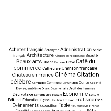
Administration
Achetez français
Acronyme
Ancien
Architecture
Beauté
français
Aéroport
Bande dessinée
Café du
Beaux-arts
Blason
Brève
Bon sens
commerce
Chanson française
Cathédrale
Cinéma
Citation
Château en France
célèbre
Conte
Commune
Commerce
Constitution
Célébrité
Devise, emblème
Droit des femmes
Divers
Documentaire
Economie
Décryptage
Démographie
Ecologie
Ecriture
Erotisme
Education
Editorial
Eglise
Essai
Elocution
Emission
Fable
Evènements
Exposition
Figure de style
Finance
Française
Fête
Fiscalité