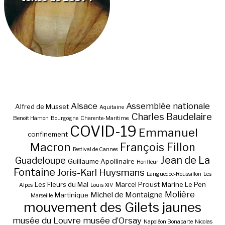
Alsace
Assemblée nationale
Alfred de Musset
Aquitaine
Charles Baudelaire
Benoît Hamon
Bourgogne
Charente-Maritime.
COVID-19
Emmanuel
confinement
Macron
François Fillon
Festival de Cannes
Jean de La
Guadeloupe
Guillaume Apollinaire
Honfleur
Fontaine
Joris-Karl Huysmans
Languedoc-Roussillon
Les
Les Fleurs du Mal
Marcel Proust
Marine Le Pen
Alpes
Louis XIV
Molière
Michel de Montaigne
Martinique
Marseille
mouvement des Gilets jaunes
musée du Louvre
musée d’Orsay
Napoléon Bonaparte
Nicolas