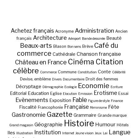
Administration
Achetez français
Acronyme
Ancien
Architecture
Beauté
français
Aéroport
Bande dessinée
Café du
Beaux-arts
Blason
Brève
Bon sens
commerce
Chanson française
Cathédrale
Cinéma
Citation
Château en France
célèbre
Conte
Commune
Commerce
Constitution
Célébrité
Devise, emblème
Droit des femmes
Divers
Documentaire
Economie
Décryptage
Démographie
Ecologie
Ecriture
Erotisme
Education
Editorial
Eglise
Essai
Elocution
Emission
Fable
Evènements
Exposition
Figure de style
Finance
Française
Fête
Fiscalité
Francophonie
Féminisme
Gazette
Gastronomie
Grammaire
Grande marque
Histoire
Géographie
Humour
Hôtels
Grand magasin
Langue
Institution
Iles
Illustration
Internet
Jeune vision
Jeux
Lai