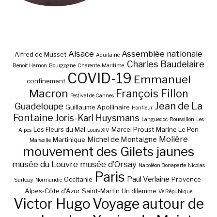
Alsace
Assemblée nationale
Alfred de Musset
Aquitaine
Charles Baudelaire
Benoît Hamon
Bourgogne
Charente-Maritime.
COVID-19
Emmanuel
confinement
Macron
François Fillon
Festival de Cannes
Jean de La
Guadeloupe
Guillaume Apollinaire
Honfleur
Fontaine
Joris-Karl Huysmans
Languedoc-Roussillon
Les
Les Fleurs du Mal
Marcel Proust
Marine Le Pen
Alpes
Louis XIV
Molière
Michel de Montaigne
Martinique
Marseille
mouvement des Gilets jaunes
musée du Louvre
musée d’Orsay
Napoléon Bonaparte
Nicolas
Paris
Paul Verlaine
Occitanie
Provence-
Sarkozy
Normandie
Alpes-Côte d'Azur
Saint-Martin
Un dilemme
Ve République
Victor Hugo
Voyage autour de