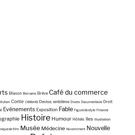
Café du commerce
rts
Blason
Brève
Bon sens
Conte
Devise, emblème
Droit
itution
Célébrité
Divers
Documentaire
Fable
Evènements
Exposition
i
Figure de style
Finance
Histoire
ographie
Humour
Iles
Hôtels
Illustration
Musée
Nouvelle
Médecine
ique de film
No comment