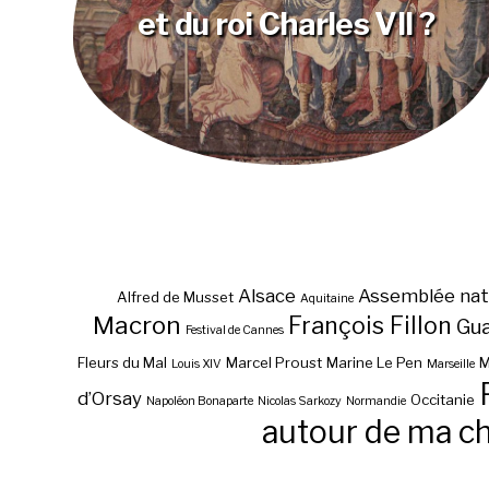
et du roi Charles VII ?
Alsace
Assemblée nat
Alfred de Musset
Aquitaine
Macron
François Fillon
Gu
Festival de Cannes
Fleurs du Mal
Marcel Proust
Marine Le Pen
M
Louis XIV
Marseille
d’Orsay
Occitanie
Napoléon Bonaparte
Nicolas Sarkozy
Normandie
autour de ma c