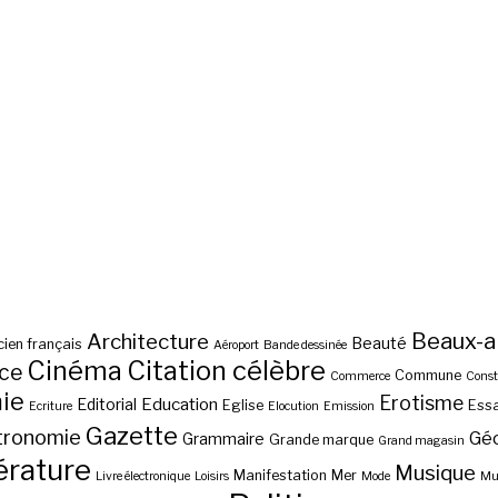
Beaux-a
Architecture
Beauté
ien français
Aéroport
Bande dessinée
Cinéma
Citation célèbre
nce
Commune
Commerce
Const
ie
Erotisme
Education
Editorial
Eglise
Essa
Ecriture
Elocution
Emission
Gazette
tronomie
Gé
Grammaire
Grande marque
Grand magasin
érature
Musique
Manifestation
Mer
Livre électronique
Loisirs
Mode
Mus