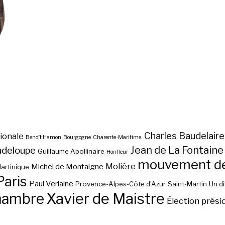
Charles Baudelaire
ionale
Benoît Hamon
Bourgogne
Charente-Maritime.
Jean de La Fontaine
adeloupe
Guillaume Apollinaire
Honfleur
mouvement des
Molière
Michel de Montaigne
artinique
Paris
Paul Verlaine
Provence-Alpes-Côte d'Azur
Saint-Martin
Un d
hambre
Xavier de Maistre
Élection prési