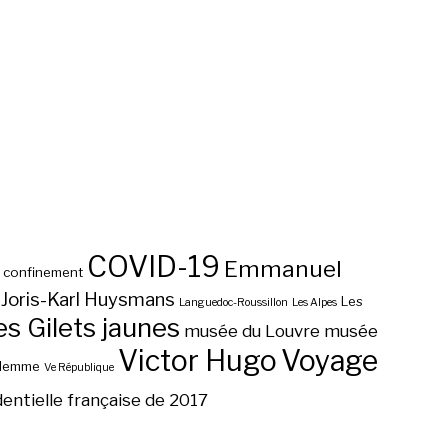
COVID-19
Emmanuel
confinement
Joris-Karl Huysmans
Les
Languedoc-Roussillon
Les Alpes
 Gilets jaunes
musée du Louvre
musée
Victor Hugo
Voyage
ilemme
Ve République
dentielle française de 2017