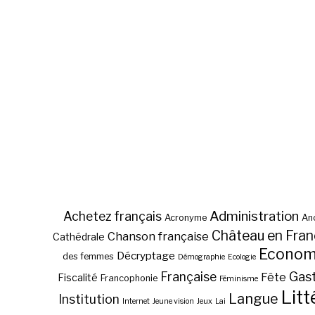
Administration
Achetez français
Acronyme
Anc
Château en Fra
Chanson française
Cathédrale
Econom
Décryptage
des femmes
Démographie
Ecologie
Gas
Française
Fête
Fiscalité
Francophonie
Féminisme
Litt
Langue
Institution
Internet
Jeune vision
Jeux
Lai