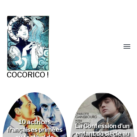
COCORICO !
10 actrices
La Confession d’un
françaises primées
enfant du siècle au