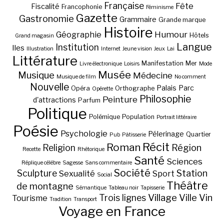
Française
Fête
Fiscalité
Francophonie
Féminisme
Gazette
Gastronomie
Grammaire
Grande marque
Histoire
Géographie
Humour
Hôtels
Grand magasin
Langue
Institution
Iles
Illustration
Internet
Jeune vision
Jeux
Lai
Littérature
Manifestation
Mer
Livre électronique
Loisirs
Mode
Musée
Musique
Médecine
Musique de film
No comment
Nouvelle
Palais
Parc
Opéra
Orthographe
Opérette
Philosophie
Peinture
d'attractions
Parfum
Politique
Polémique
Population
Portrait littéraire
Poésie
Psychologie
Pélerinage
Quartier
Pub
Pâtisserie
Récit
Roman
Région
Religion
Recette
Rhétorique
Santé
Sciences
Réplique célèbre
Sagesse
Sans commentaire
Société
Station
Sculpture
Sexualité
Sport
Social
Théâtre
de montagne
Sémantique
Tableau noir
Tapisserie
Village
Ville
Vin
Trois lignes
Tourisme
Tradition
Transport
Voyage en France