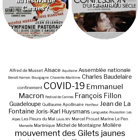
au festival de
cinéma ?
Cannes ?
Alsace
Assemblée nationale
Alfred de Musset
Aquitaine
Charles Baudelaire
Benoît Hamon
Bourgogne
Charente-Maritime.
COVID-19
Emmanuel
confinement
Macron
François Fillon
Festival de Cannes
Jean de La
Guadeloupe
Guillaume Apollinaire
Honfleur
Fontaine
Joris-Karl Huysmans
Languedoc-Roussillon
Les
Les Fleurs du Mal
Marcel Proust
Marine Le Pen
Alpes
Louis XIV
Molière
Michel de Montaigne
Martinique
Marseille
mouvement des Gilets jaunes