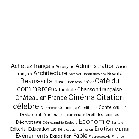
Administration
Achetez français
Acronyme
Ancien
Architecture
Beauté
français
Aéroport
Bande dessinée
Café du
Beaux-arts
Blason
Brève
Bon sens
commerce
Chanson française
Cathédrale
Cinéma
Citation
Château en France
célèbre
Conte
Commune
Commerce
Constitution
Célébrité
Devise, emblème
Droit des femmes
Divers
Documentaire
Economie
Décryptage
Démographie
Ecologie
Ecriture
Erotisme
Education
Editorial
Eglise
Essai
Elocution
Emission
Fable
Evènements
Exposition
Figure de style
Finance