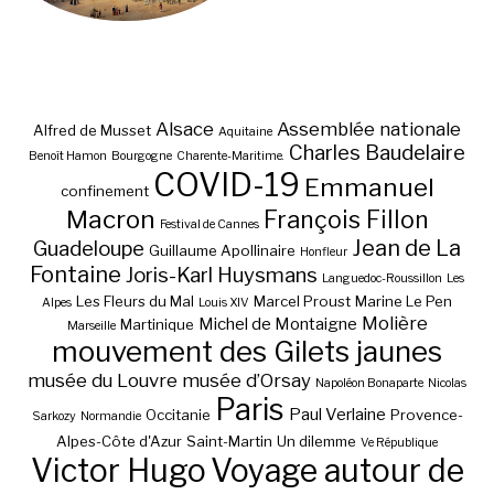
Alsace
Assemblée nationale
Alfred de Musset
Aquitaine
Charles Baudelaire
Benoît Hamon
Bourgogne
Charente-Maritime.
COVID-19
Emmanuel
confinement
Macron
François Fillon
Festival de Cannes
Jean de La
Guadeloupe
Guillaume Apollinaire
Honfleur
Fontaine
Joris-Karl Huysmans
Languedoc-Roussillon
Les
Les Fleurs du Mal
Marcel Proust
Marine Le Pen
Alpes
Louis XIV
Molière
Michel de Montaigne
Martinique
Marseille
mouvement des Gilets jaunes
musée du Louvre
musée d’Orsay
Napoléon Bonaparte
Nicolas
Paris
Paul Verlaine
Occitanie
Provence-
Sarkozy
Normandie
Alpes-Côte d'Azur
Saint-Martin
Un dilemme
Ve République
Victor Hugo
Voyage autour de