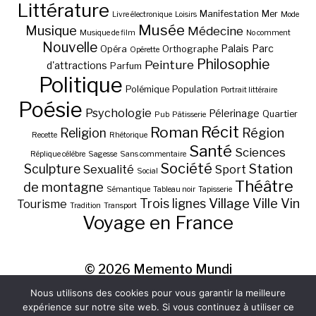
Littérature
Manifestation
Mer
Livre électronique
Loisirs
Mode
Musée
Musique
Médecine
Musique de film
No comment
Nouvelle
Palais
Parc
Opéra
Orthographe
Opérette
Philosophie
Peinture
d'attractions
Parfum
Politique
Polémique
Population
Portrait littéraire
Poésie
Psychologie
Pélerinage
Quartier
Pub
Pâtisserie
Récit
Roman
Région
Religion
Recette
Rhétorique
Santé
Sciences
Réplique célèbre
Sagesse
Sans commentaire
Société
Station
Sculpture
Sexualité
Sport
Social
Théâtre
de montagne
Sémantique
Tableau noir
Tapisserie
Village
Ville
Vin
Trois lignes
Tourisme
Tradition
Transport
Voyage en France
© 2026
Memento Mundi
Nous utilisons des cookies pour vous garantir la meilleure
expérience sur notre site web. Si vous continuez à utiliser ce