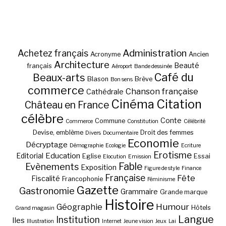
Administration
Achetez français
Acronyme
Ancien
Architecture
Beauté
français
Aéroport
Bande dessinée
Café du
Beaux-arts
Blason
Brève
Bon sens
commerce
Chanson française
Cathédrale
Cinéma
Citation
Château en France
célèbre
Conte
Commune
Commerce
Constitution
Célébrité
Devise, emblème
Droit des femmes
Divers
Documentaire
Economie
Décryptage
Démographie
Ecologie
Ecriture
Erotisme
Education
Editorial
Eglise
Essai
Elocution
Emission
Fable
Evènements
Exposition
Figure de style
Finance
Française
Fête
Fiscalité
Francophonie
Féminisme
Gazette
Gastronomie
Grammaire
Grande marque
Histoire
Géographie
Humour
Hôtels
Grand magasin
Langue
Institution
Iles
Illustration
Internet
Jeune vision
Jeux
Lai