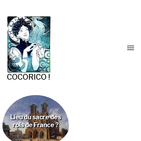
COCORICO !
Lieu du sacre des
rois de France ?