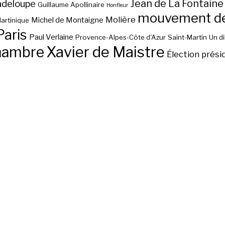
Jean de La Fontaine
adeloupe
Guillaume Apollinaire
Honfleur
mouvement des
Molière
Michel de Montaigne
artinique
Paris
Paul Verlaine
Provence-Alpes-Côte d'Azur
Saint-Martin
Un d
hambre
Xavier de Maistre
Élection prési