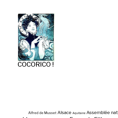
COCORICO !
Maison Jacques Prévert à
Omonville-la-Petite ?
Alsace
Assemblée nat
Alfred de Musset
Aquitaine