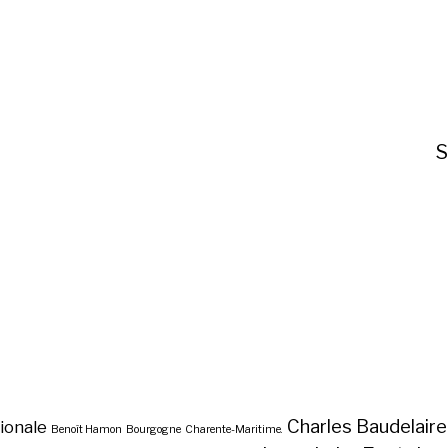
S
Charles Baudelaire
ionale
Benoît Hamon
Bourgogne
Charente-Maritime.