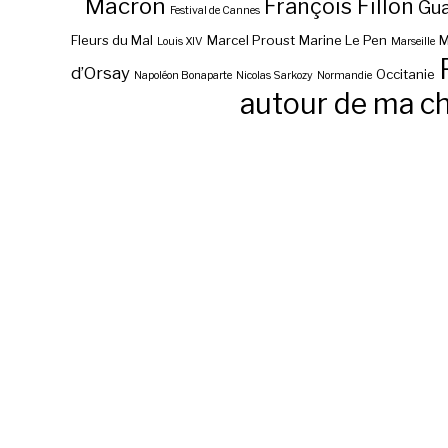
Macron
François Fillon
Gu
Festival de Cannes
Fleurs du Mal
Marcel Proust
Marine Le Pen
M
Louis XIV
Marseille
d’Orsay
Occitanie
Napoléon Bonaparte
Nicolas Sarkozy
Normandie
autour de ma c