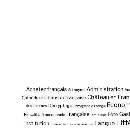
Administration
Achetez français
Acronyme
Anc
Château en Fra
Chanson française
Cathédrale
Econom
Décryptage
des femmes
Démographie
Ecologie
Gas
Française
Fête
Fiscalité
Francophonie
Féminisme
Litt
Langue
Institution
Internet
Jeune vision
Jeux
Lai