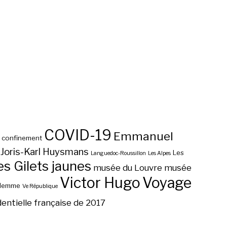
COVID-19
Emmanuel
confinement
Joris-Karl Huysmans
Les
Languedoc-Roussillon
Les Alpes
 Gilets jaunes
musée du Louvre
musée
Victor Hugo
Voyage
ilemme
Ve République
dentielle française de 2017