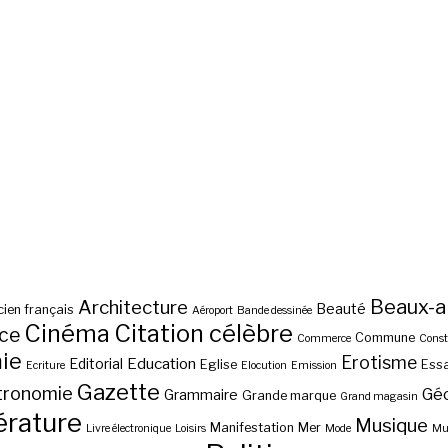
Beaux-a
Architecture
Beauté
ien français
Aéroport
Bande dessinée
Cinéma
Citation célèbre
nce
Commune
Commerce
Const
ie
Erotisme
Education
Editorial
Eglise
Essa
Ecriture
Elocution
Emission
Gazette
tronomie
Gé
Grammaire
Grande marque
Grand magasin
érature
Musique
Manifestation
Mer
Livre électronique
Loisirs
Mode
Mus