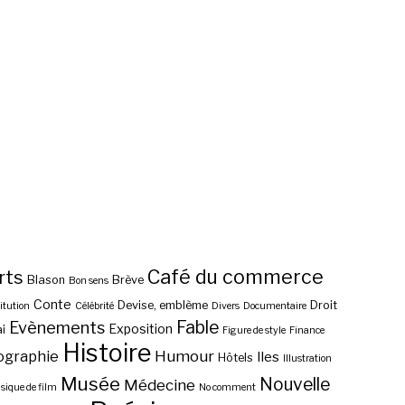
Café du commerce
rts
Blason
Brève
Bon sens
Conte
Devise, emblème
Droit
itution
Célébrité
Divers
Documentaire
Fable
Evènements
Exposition
i
Figure de style
Finance
Histoire
ographie
Humour
Iles
Hôtels
Illustration
Musée
Nouvelle
Médecine
ique de film
No comment