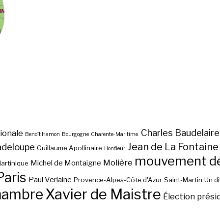
Charles Baudelaire
ionale
Benoît Hamon
Bourgogne
Charente-Maritime.
Jean de La Fontaine
adeloupe
Guillaume Apollinaire
Honfleur
mouvement des
Molière
Michel de Montaigne
artinique
Paris
Paul Verlaine
Provence-Alpes-Côte d'Azur
Saint-Martin
Un d
hambre
Xavier de Maistre
Élection prési