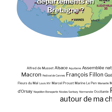
départements en
Bretagne ?
Alsace
Assemblée nat
Alfred de Musset
Aquitaine
Macron
François Fillon
Gu
Festival de Cannes
Fleurs du Mal
Marcel Proust
Marine Le Pen
M
Louis XIV
Marseille
d’Orsay
Occitanie
Napoléon Bonaparte
Nicolas Sarkozy
Normandie
autour de ma c