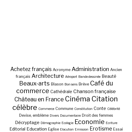
Administration
Achetez français
Acronyme
Ancien
Architecture
Beauté
français
Aéroport
Bande dessinée
Café du
Beaux-arts
Blason
Brève
Bon sens
commerce
Chanson française
Cathédrale
Cinéma
Citation
Château en France
célèbre
Conte
Commune
Commerce
Constitution
Célébrité
Devise, emblème
Droit des femmes
Divers
Documentaire
Economie
Décryptage
Démographie
Ecologie
Ecriture
Erotisme
Education
Editorial
Eglise
Essai
Elocution
Emission