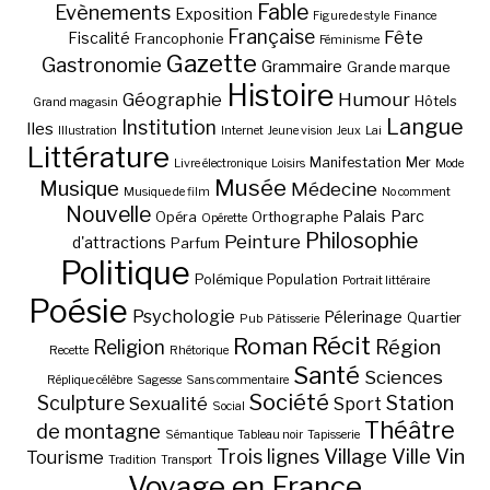
Fable
Evènements
Exposition
Figure de style
Finance
Française
Fête
Fiscalité
Francophonie
Féminisme
Gazette
Gastronomie
Grammaire
Grande marque
Histoire
Géographie
Humour
Hôtels
Grand magasin
Langue
Institution
Iles
Illustration
Internet
Jeune vision
Jeux
Lai
Littérature
Manifestation
Mer
Livre électronique
Loisirs
Mode
Musée
Musique
Médecine
Musique de film
No comment
Nouvelle
Palais
Parc
Opéra
Orthographe
Opérette
Philosophie
Peinture
d'attractions
Parfum
Politique
Polémique
Population
Portrait littéraire
Poésie
Psychologie
Pélerinage
Quartier
Pub
Pâtisserie
Récit
Roman
Région
Religion
Recette
Rhétorique
Santé
Sciences
Réplique célèbre
Sagesse
Sans commentaire
Société
Station
Sculpture
Sexualité
Sport
Social
Théâtre
de montagne
Sémantique
Tableau noir
Tapisserie
Village
Ville
Vin
Trois lignes
Tourisme
Tradition
Transport
Voyage en France