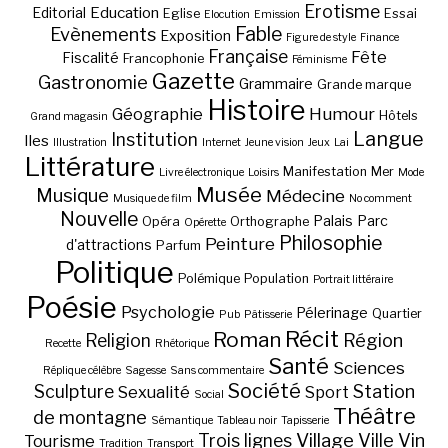
Erotisme
Education
Editorial
Eglise
Essai
Elocution
Emission
Fable
Evènements
Exposition
Figure de style
Finance
Française
Fête
Fiscalité
Francophonie
Féminisme
Gazette
Gastronomie
Grammaire
Grande marque
Histoire
Géographie
Humour
Hôtels
Grand magasin
Langue
Institution
Iles
Illustration
Internet
Jeune vision
Jeux
Lai
Littérature
Manifestation
Mer
Livre électronique
Loisirs
Mode
Musée
Musique
Médecine
Musique de film
No comment
Nouvelle
Palais
Parc
Opéra
Orthographe
Opérette
Philosophie
Peinture
d'attractions
Parfum
Politique
Polémique
Population
Portrait littéraire
Poésie
Psychologie
Pélerinage
Quartier
Pub
Pâtisserie
Récit
Roman
Région
Religion
Recette
Rhétorique
Santé
Sciences
Réplique célèbre
Sagesse
Sans commentaire
Société
Station
Sculpture
Sexualité
Sport
Social
Théâtre
de montagne
Sémantique
Tableau noir
Tapisserie
Village
Ville
Vin
Trois lignes
Tourisme
Tradition
Transport