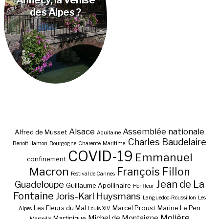
des Alpes ?
Alsace
Assemblée nationale
Alfred de Musset
Aquitaine
Charles Baudelaire
Benoît Hamon
Bourgogne
Charente-Maritime.
COVID-19
Emmanuel
confinement
Macron
François Fillon
Festival de Cannes
Jean de La
Guadeloupe
Guillaume Apollinaire
Honfleur
Fontaine
Joris-Karl Huysmans
Languedoc-Roussillon
Les
Les Fleurs du Mal
Marcel Proust
Marine Le Pen
Alpes
Louis XIV
Molière
Michel de Montaigne
Martinique
Marseille