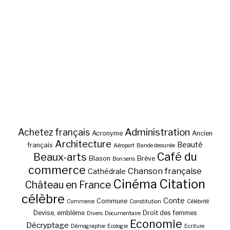
Administration
Achetez français
Acronyme
Ancien
Architecture
Beauté
français
Aéroport
Bande dessinée
Café du
Beaux-arts
Blason
Brève
Bon sens
commerce
Chanson française
Cathédrale
Cinéma
Citation
Château en France
célèbre
Conte
Commune
Commerce
Constitution
Célébrité
Devise, emblème
Droit des femmes
Divers
Documentaire
Economie
Décryptage
Démographie
Ecologie
Ecriture